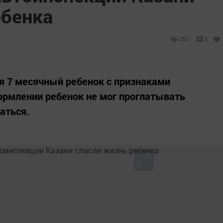
ебенка
2521
0
я 7 месячный ребенок с признаками
ормлении ребенок не мог проглатывать
аться.