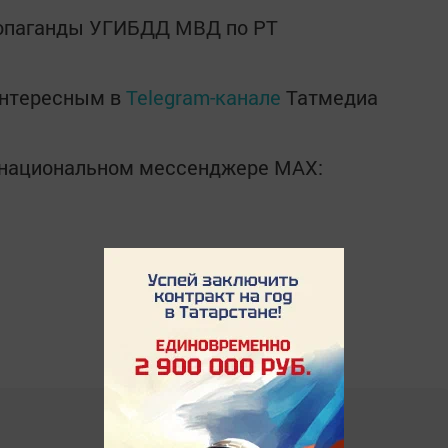
ропаганды УГИБДД МВД по РТ
интересным в
Telegram-канале
Татмедиа
в национальном мессенджере MАХ: