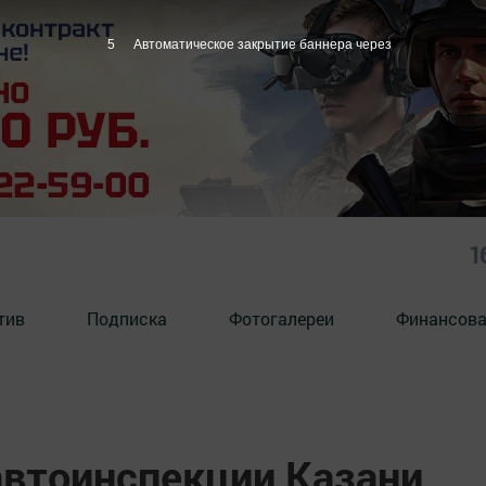
4
Автоматическое закрытие баннера через
1
тив
Подписка
Фотогалереи
Финансова
автоинспекции Казани