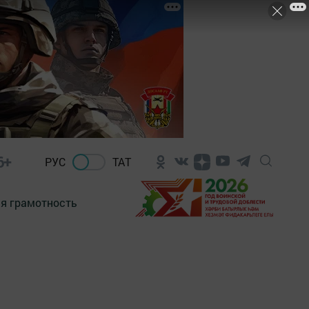
6+
РУС
ТАТ
я грамотность