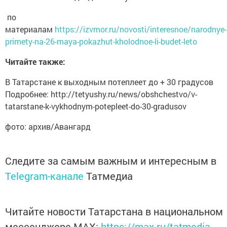
по
материалам
https://izvmor.ru/novosti/interesnoe/narodnye-
primety-na-26-maya-pokazhut-kholodnoe-li-budet-leto
Читайте также:
В Татарстане к выходным потеплеет до + 30 градусов
Подробнее: http://tetyushy.ru/news/obshchestvo/v-
tatarstane-k-vykhodnym-potepleet-do-30-gradusov
фото: архив/Авангард
Следите за самым важным и интересным в
Telegram-канале
Татмедиа
Читайте новости Татарстана в национальном
мессенджере MАХ:
https://max.ru/tatmedia