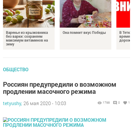
Варенье из крыжовника
Она помнит вкус Победы
В Тетюш
без варки: сохраняем
времен
максимум витаминов на
дорожн
зиму
ОБЩЕСТВО
Россиян предупредили о возможном
продлении масочного режима
tetyushy,
26 мая 2020 - 10:03
1798
0
1