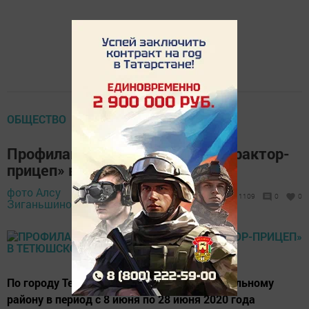
ОБЩЕСТВО
Профилактическая операция «Трактор-
прицеп» в Тетюшском районе
фото Алсу
3 июня 2020 -
1109
0
0
Зиганьшиной,
15:09
По городу Тетюши и Тетюшскому муниципальному
району в период с 8 июня по 28 июня 2020 года