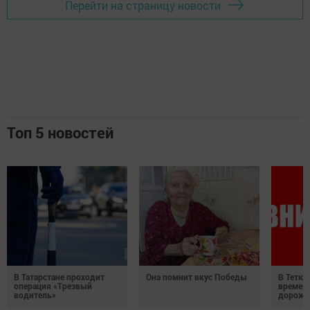
Перейти на страницу новости
Топ 5 новостей
В Татарстане проходит
Она помнит вкус Победы
В Тетюш
операция «Трезвый
времен
водитель»
дорожн