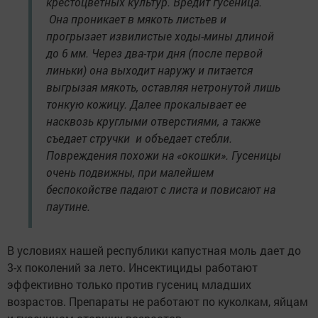
крестоцветных культур. Вредит гусеница.
Она проникает в мякоть листьев и
прогрызает извилистые ходы-мины длиной
до 6 мм. Через два-три дня (после первой
линьки) она выходит наружу и питается
выгрызая мякоть, оставляя нетронутой лишь
тонкую кожицу. Далее прокалывает ее
насквозь круглыми отверстиями, а также
съедает стручки и объедает стебли.
Повреждения похожи на «окошки». Гусеницы
очень подвижны, при малейшем
беспокойстве падают с листа и повисают на
паутине.
В условиях нашей республики капустная моль дает до
3-х поколений за лето. Инсектициды работают
эффективно только против гусениц младших
возрастов. Препараты не работают по куколкам, яйцам