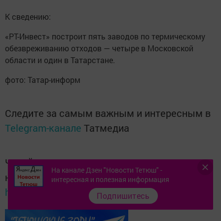
К сведению:
«РТ-Инвест» построит пять заводов по термическому
обезвреживанию отходов — четыре в Московской
области и один в Татарстане.
фото: Татар-информ
Следите за самым важным и интересным в
Telegram-канале
Татмедиа
Читайте новости Татарстана в
На канале Дзен "Новости Тетюш" -
национальном мессенджере MАХ:
интересная и полезная информация
https://max.ru/tatmedia
Подпишитесь