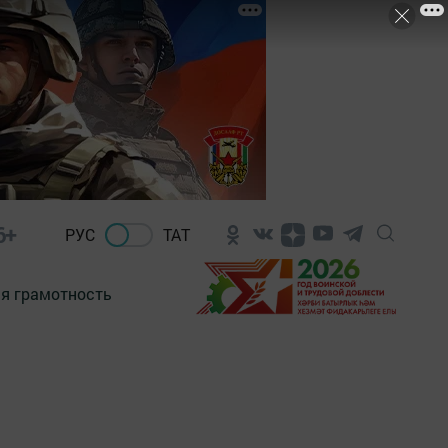
6+
РУС
ТАТ
я грамотность