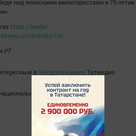
обеде над японскими милитаристами и 75-летии
ны.
йтах
https://leader-
ureinyou.ru/contests/19/
.
и РТ
интересным в
Telegram-канале
Татмедиа
в национальном мессенджере MАХ: