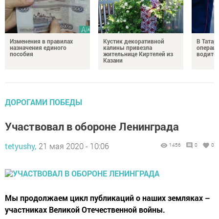
Изменения в правилах
Кустик декоративной
В Татар
назначения единого
калины привезла
операц
пособия
жительнице Киртелей из
водите
Казани
ДОРОГАМИ ПОБЕДЫ
Участвовал в обороне Ленинграда
tetyushy,
21 мая 2020 - 10:06
1456
0
0
Мы продолжаем цикл публикаций о наших земляках –
участниках Великой Отечественной войны.