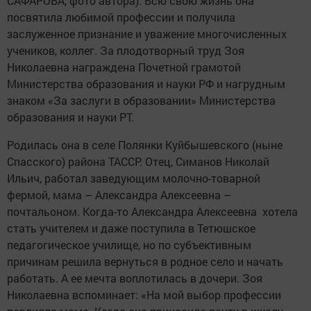
САФАРОВА, фото автора). Всю свою жизнь она
посвятила любимой профессии и получила
заслуженное признание и уважение многочисленных
учеников, коллег. За плодотворный труд Зоя
Николаевна награждена Почетной грамотой
Министерства образования и науки РФ и нагрудным
знаком «За заслуги в образовании» Министерства
образования и науки РТ.
Родилась она в селе Полянки Куйбышевского (ныне
Спасского) рай­она ТАССР. Отец, Симанов Николай
Ильич, работал заведующим молочно-товарной
фермой, мама – Александ­ра Алексеевна –
почтальоном. Когда-то Александра Алексеевна хотела
стать учителем и даже поступила в Тетюшское
педагогическое училище, но по субъективным
причинам решила вернуться в родное село и начать
работать. А ее мечта воплотилась в дочери. Зоя
Николаевна вспоминает: «На мой выбор профессии