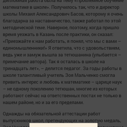
дипломная работа была на тему «Проблемное обучение
математике в школе». Получилось так, что и директор
школы Михаил Александрович Басов, которому я очень
благодарна за наставничество, также работал по этой
методической теме. Наверное, поэтому, когда пришло
время уезжать в Казань после практики, он сказал:
«Приезжайте к нам работать, я понял, что мы с вами –
единомышленники!» Я ответила, что с удовольствием,
ведь уже и замуж вышла за тетюшанина (улыбается –
примечание автора). Так я осталась в школе на
тринадцать лет», – делится педагог. За годы работы в
школе талантливый учитель Зоя Мальченко смогла
привить интерес и любовь к математике – царице наук
– не одному поколению тетюшан, многие из которых
работают сейчас на ответственных постах не только в
нашем районе, но и за его пределами.
Однажды на обязательной аттестации работ
выпускников школ, претендующих на золотую медаль,