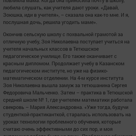
повлияла мама. Когда она приносила почту в школу,
любила слушать, как учителя дают уроки. «Давай,
Зоюшка, иди в учителя», – сказала она как-то мне. И я,
послушная дочь, решила угодить маме».
Окончив сельскую школу с похвальной грамотой за
отличную учебу, Зоя Николаевна поступает учиться на
учителя начальных классов в Тетюшское
педагогическое училище. Его также оканчивает с
красным дипломом. Продолжает учебу в Казанском
педагогическом институте, но уже на физико-
математическом отделении. На 4-м курсе института
Зоя Николаевна вышла замуж за тетюшанина Сергея
Федоровича Мальченко. Затем – практика в Тетюшской
средней школе № 1, где учителем математики работала
свекровь – Мария Александровна. «Уже тогда, будучи
студенткой-практиканткой, старалась использовать на
уроках технологии проблемного обучения, которые
считаю очень эффективными до сих пор, и моя