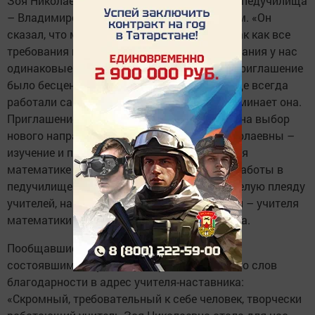
Зоя Николаевна встретилась с коллегой из пед­училища
– Владимиром Александровичем Гришиным. «Он
сказал, что мы должны работать вместе, так как все
требования к знаниям и методике преподавания у нас
одинаковые. И пригласил работать, такое приглашение
было бесценным, в педагогическом училище всегда
работали самые опытные учителя»,­ – вспоминает она.
Приглашение сильного педагога повлияло на выбор
нового направления деятельности Зои Николаевны –
изучение и преподавание методики обучения
математике в начальной школе. За 26 лет работы в
педучилище Зоя Мальченко подготовила целую плеяду
учителей, на выбор будущей специальности – учителя
математики – которых повлияла именно она.
Пообщавшись с ее учениками, а сейчас уже
состоявшимися учителями, услышала много слов
благодарности в адрес учителя-наставника:
«Скромный, требовательный к себе человек, творчески