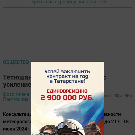
Перейти на страницу новости
ОБЩЕСТВО
Тетюшан предупредили о грозе с
усилением ветра
фото Алена
17 июня 2024 -
674
0
0
Пантюхина,
15:33
Консультация – предупреждение об интенсивности
метеорологических явлений с 18 ч. 17 июня до 21 ч. 18
июня 2024 г.