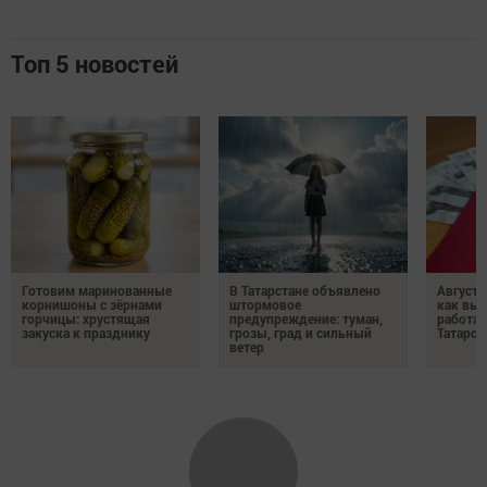
Топ 5 новостей
Готовим маринованные
В Татарстане объявлено
Августо
корнишоны с зёрнами
штормовое
как выр
горчицы: хрустящая
предупреждение: туман,
работа
закуска к празднику
грозы, град и сильный
Татарст
ветер