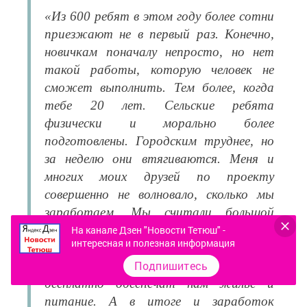
«Из 600 ребят в этом году более сотни
приезжают не в первый раз. Конечно,
новичкам поначалу непросто, но нет
такой работы, которую человек не
сможет выполнить. Тем более, когда
тебе 20 лет. Сельские ребята
физически и морально более
подготовлены. Городским труднее, но
за неделю они втягиваются. Меня и
многих моих друзей по проекту
совершенно не волновало, сколько мы
заработаем. Мы считали большой
удачей уже то, что сможем увидеть
На канале Дзен "Новости Тетюш" -
интересная и полезная информация
интересный и далёкий край, что наш
Подпишитесь
полёт туда и обратно оплатят, что
бесплатно обеспечат нам жильё и
питание. А в итоге и заработок