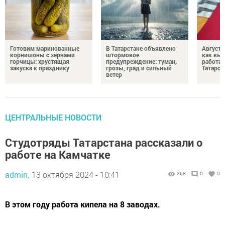
Готовим маринованные
В Татарстане объявлено
Августо
корнишоны с зёрнами
штормовое
как выр
горчицы: хрустящая
предупреждение: туман,
работа
закуска к празднику
грозы, град и сильный
Татарст
ветер
ЦЕНТРАЛЬНЫЕ НОВОСТИ
Студотряды Татарстана рассказали о
работе на Камчатке
admin,
13 октября 2024 - 10:41
368
0
0
В этом году работа кипела на 8 заводах.