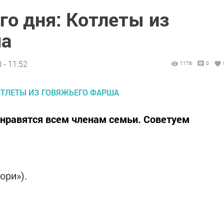
го дня: Котлеты из
ша
 - 11:52
1178
0
равятся всем членам семьи. Советуем
ори»).