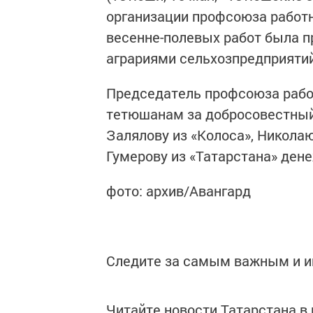
организации профсоюза работ
весенне-полевых работ была 
аграриями сельхозпредприятий
Председатель профсоюза рабо
тетюшанам за добросовестный
Залялову из «Колоса», Никола
Гумерову из «Татарстана» ден
фото: архив/Авангард
Следите за самым важным и 
Читайте новости Татарстана 