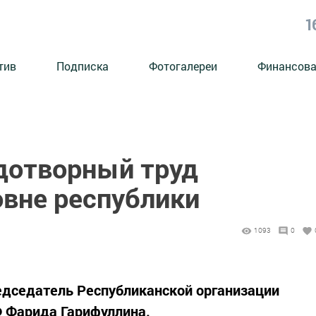
1
тив
Подписка
Фотогалереи
Финансова
дотворный труд
овне республики
1093
0
едседатель Республиканской организации
 Фарида Гарифуллина.