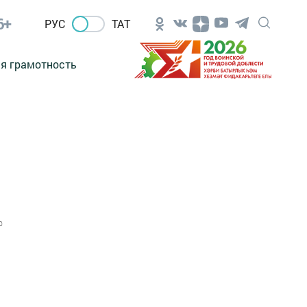
6+
РУС
ТАТ
я грамотность
0