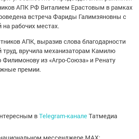
ников АПК РФ Виталием Ерастовым в рамках
проведена встреча Фариды Галимзяновны с
 на рабочих местах.
тников АПК, выразив слова благодарности
 труд, вручила механизаторам Камилю
ю Филимонову из «Агро-Союза» и Ренату
ежные премии.
интересным в
Telegram-канале
Татмедиа
в национальном мессенджере MАХ: