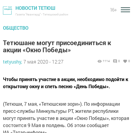
НОВОСТИ ТЕТЮШ
16+
Газета "Авангард" - Тетюшский район
ОБЩЕСТВО
Тетюшане могут присоединиться к
акции «Окно Победы»
tetyushy,
7 мая 2020 - 12:27
1114
0
0
Чтобы принять участие в акции, необходимо подойти к
открытому окну и спеть песню «День Победы».
(Тетюши, 7 мая, «Тетюшские зори»). По информации
пресс-службы Минкультуры РТ, жители республики
могут принять участие в акции «Окно Победы», которая
состоится 9 Мая в полдень. Об этом сообщает
ИА «Татар-информ».