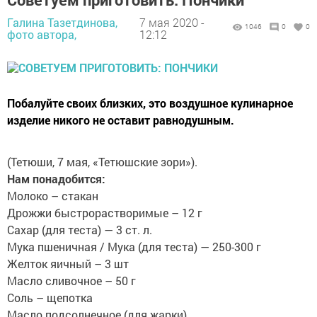
Галина Тазетдинова,
7 мая 2020 -
1046
0
0
фото автора,
12:12
Побалуйте своих близких, это воздушное кулинарное
изделие никого не оставит равнодушным.
(Тетюши, 7 мая, «Тетюшские зори»).
Нам понадобится:
Молоко – стакан
Дрожжи быстрорастворимые – 12 г
Сахар (для теста) — 3 ст. л.
Мука пшеничная / Мука (для теста) — 250-300 г
Желток яичный – 3 шт
Масло сливочное – 50 г
Соль – щепотка
Масло подсолнечное (для жарки)