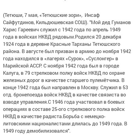
(Тетюши, 7 мая, «Тетюшские зори», Инсаф
Сайфутдинов, Кильдюшевская СОШ). "Мой дед Гуманов
Харис Гареевич служил с 1942 года по апрель 1949
года в войсках НКВД рядовым.Родился 20 декабря
1924 года в деревне Красные Тарханы Тетюшского
района. В августе был призван в армию до ноября 1942
года находился в «лагерях «Сурок», «Суслонгер» в
Марийской АССР. С ноября 1942 года был в городе
Калуга, в 79 стрелковом полку войск НКВД по охране
железных дорог в качестве старшего пулемётчика. В
конце 1942 года был направлен в Москву. Служил в 53
отд. бронепоезда войск НКВД в качестве связиста во
взводе управления.С 1946 года участвовал в боевых
операциях в составе 25-ого стрелкового полка войск
НКВД в качестве радиста.Борьба с немецко-
литовскими националистами длилась до 1949 года. В
1949 году демобилизовался".