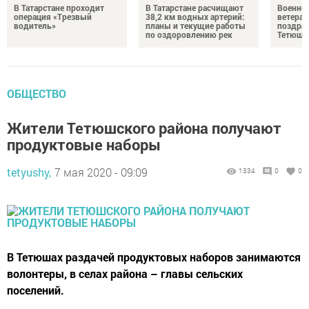
В Татарстане проходит
В Татарстане расчищают
Военно
операция «Трезвый
38,2 км водных артерий:
ветера
водитель»
планы и текущие работы
поздрав
по оздоровлению рек
Тетюшс
ОБЩЕСТВО
Жители Тетюшского района получают
продуктовые наборы
tetyushy,
7 мая 2020 - 09:09
1334
0
0
В Тетюшах раздачей продуктовых наборов занимаются
волонтеры, в селах района – главы сельских
поселений.