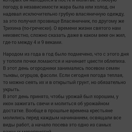
погоду, в независимости жара была или холод, он
надевал исключительно грубую власяничную одежду,
за это получил прозвище Власяничник, по другому же
Трихина (по-гречески). О времени жизни святого нам
неизвестно, сложно сказать даже в каком веке он жил,
где-то между 4 и 9 веками.
Народом из года в год было подмечено, что с этого дня
у тополя почки ломаются и начинает цвести облепиха.
В этот день огородники занимались посевом семян
тыквы, огурцов, фасоли. Если сегодня погода теплая,
то можно сеять их и в открытый грунт, но обязательно
укрыть.
В этот день принято, чтобы урожай был хорошим, у
икон зажигать свечи и молиться об урожайном
достатке. Вообще в прошлые времена крестьяне
молились перед каждым начинанием, освящали все
виды работ, а начало посева это одно из самых
важных мероприятий.