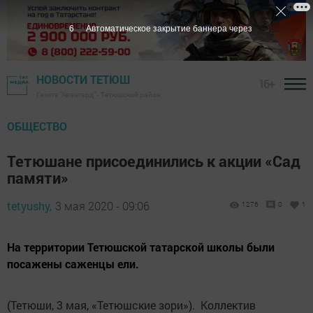
5
Автоматическое закрытие баннера через
НОВОСТИ ТЕТЮШ
16+
Газета "Авангард" - Тетюшский район
ОБЩЕСТВО
Тетюшане присоединились к акции «Сад
памяти»
tetyushy,
3 мая 2020 - 09:06
1276
0
1
На территории Тетюшской татарской школы были
посажены саженцы ели.
(Тетюши, 3 мая, «Тетюшские зори»). Коллектив