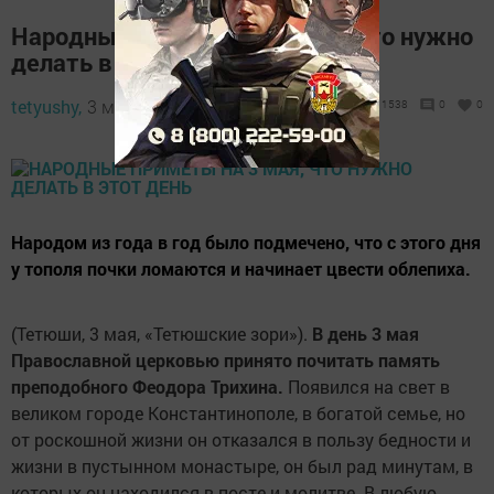
Народные приметы на 3 мая, что нужно
делать в этот день
tetyushy,
3 мая 2020 - 07:08
1538
0
0
Народом из года в год было подмечено, что с этого дня
у тополя почки ломаются и начинает цвести облепиха.
(Тетюши, 3 мая, «Тетюшские зори»).
В день 3 мая
Православной церковью принято почитать память
преподобного Феодора Трихина.
Появился на свет в
великом городе Константинополе, в богатой семье, но
от роскошной жизни он отказался в пользу бедности и
жизни в пустынном монастыре, он был рад минутам, в
которых он находился в посте и молитве. В любую