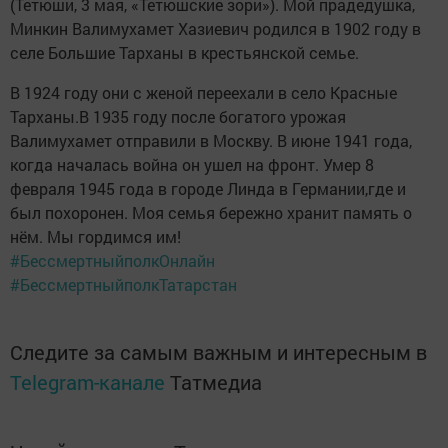
(Тетюши, 3 мая, «Тетюшские зори»). Мой прадедушка,
Минкин Валимухамет Хазиевич родился в 1902 году в
селе Большие Тарханы в крестьянской семье.
В 1924 году они с женой переехали в село Красные
Тарханы.В 1935 году после богатого урожая
Валимухамет отправили в Москву. В июне 1941 года,
когда началась война он ушел на фронт. Умер 8
февраля 1945 года в городе Линда в Германии,где и
был похоронен. Моя семья бережно хранит память о
нём. Мы гордимся им!
#БессмертныйполкОнлайн
#БессмертныйполкТатарстан
Следите за самым важным и интересным в
Telegram-канале
Татмедиа