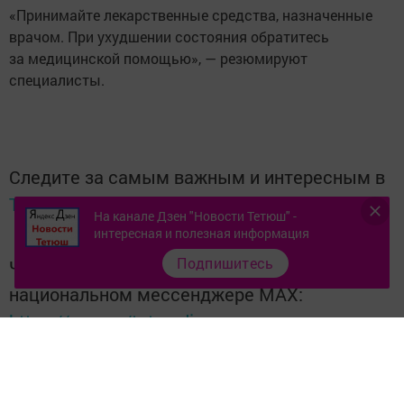
«Принимайте лекарственные средства, назначенные
врачом. При ухудшении состояния обратитесь
за медицинской помощью», — резюмируют
специалисты.
Следите за самым важным и интересным в
Telegram-канале
Татмедиа
На канале Дзен "Новости Тетюш" -
интересная и полезная информация
Подпишитесь
Читайте новости Татарстана в
национальном мессенджере MАХ:
https://max.ru/tatmedia