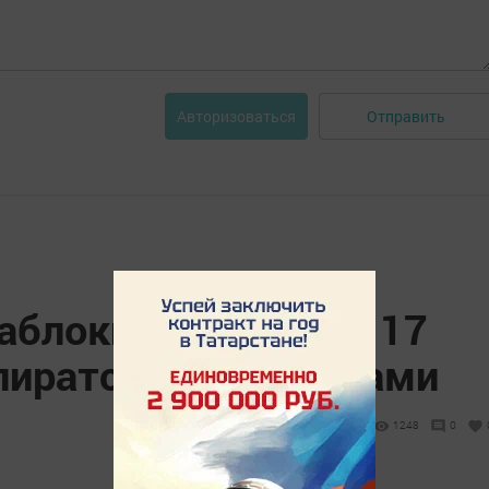
Отправить
Авторизоваться
аблокировал более 17
 пиратскими фильмами
1248
0