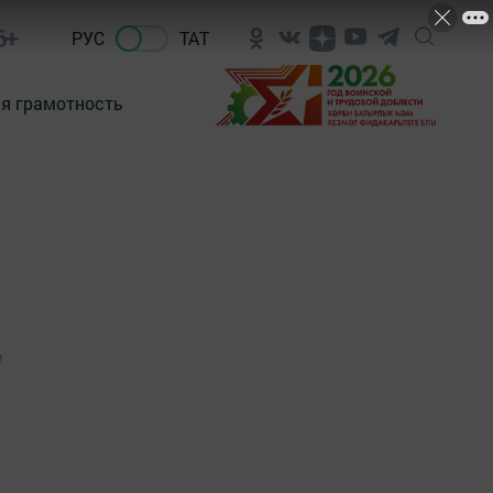
6+
РУС
ТАТ
я грамотность
1