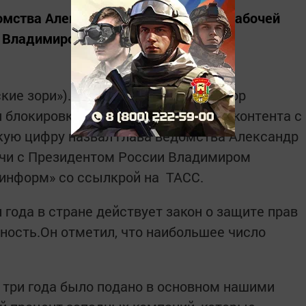
омства Александр Жаров во время рабочей
и Владимиром Путиным.
кие зори»). За три года Роскомнадзор
 блокировки и удаления пиратского контента с
акую цифру назвал глава ведомства Александр
ечи с Президентом России Владимиром
-информ» со ссылкрой на ТАСС.
 года в стране действует закон о защите прав
ность.Он отметил, что наибольшее число
 три года было подано в основном нашими