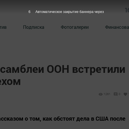
1
5
Автоматическое закрытие баннера через
тив
Подписка
Фотогалереи
Финансова
ссамблеи ООН встретили
ехом
1261
0
ссказом о том, как обстоят дела в США после