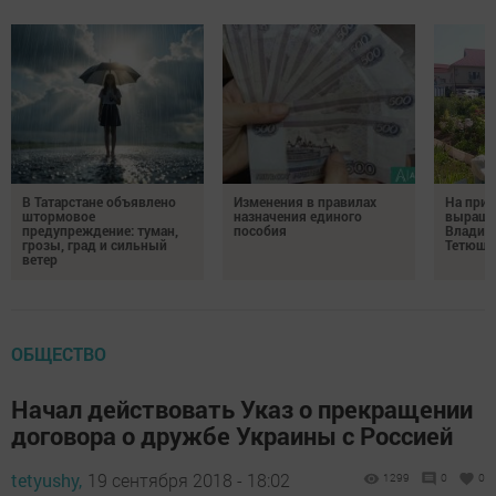
В Татарстане объявлено
Изменения в правилах
На при
штормовое
назначения единого
выращи
предупреждение: туман,
пособия
Владим
грозы, град и сильный
Тетюш
ветер
ОБЩЕСТВО
Начал действовать Указ о прекращении
договора о дружбе Украины с Россией
tetyushy,
19 сентября 2018 - 18:02
1299
0
0