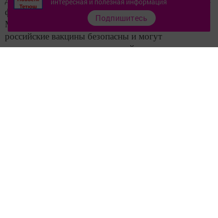
интересная и полезная информация
фельдшерского акушерского пункта и заканчивая
Подпишитесь
Минздравом РТ. Было подтверждено, что
российские вакцины безопасны и могут
поставляться на международный рынок», – сказал
он.
По мнению замминистра, чем меньше
образовательный уровень людей, тем больше
отказов от профилактических прививок. Люди не
понимают, от чего отказываются. Они идут на
поводу у недобросовестных лиц, которым не нужна
здоровая и сильная Россия, добавил чиновник.
Источник: Татар-информ, Наталья Рыбакова.
Следите за самым важным и интересным в
Telegram-канале
Татмедиа