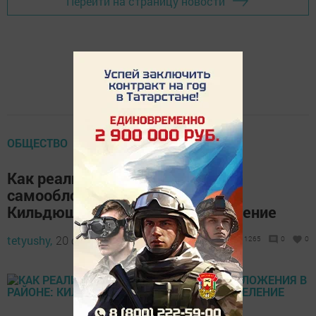
Перейти на страницу новости
ОБЩЕСТВО
Как реализуется программа
самообложения в районе:
Кильдюшевское сельское поселение
tetyushy,
20 сентября 2018 - 05:40
1265
0
0