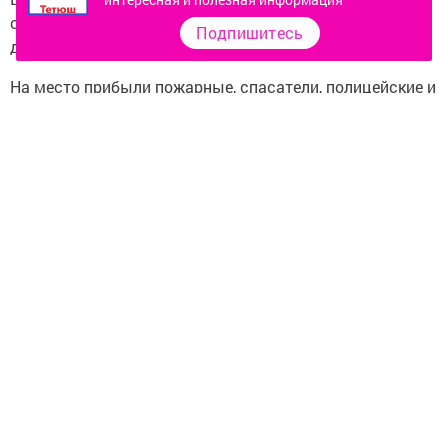
сход снега и льда с крыши попали две маленькие
Подпишитесь
девочки.
На место прибыли пожарные, спасатели, полицейские и
медики.
Расчистив снежные завалы, сотрудники экстренных
служб никого не обнаружили. Вызов оказался
ложным. Об этом информирует Татар-информ.
Следите за самым важным и интересным в
Telegram-канале
Татмедиа
Читайте новости Татарстана в
национальном мессенджере MАХ:
https://max.ru/tatmedia