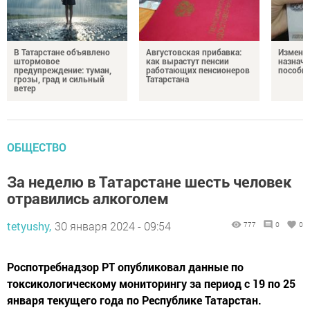
В Татарстане объявлено
Августовская прибавка:
Изменен
штормовое
как вырастут пенсии
назначе
предупреждение: туман,
работающих пенсионеров
пособи
грозы, град и сильный
Татарстана
ветер
ОБЩЕСТВО
За неделю в Татарстане шесть человек
отравились алкоголем
tetyushy,
30 января 2024 - 09:54
777
0
0
Роспотребнадзор РТ опубликовал данные по
токсикологическому мониторингу за период с 19 по 25
января текущего года по Республике Татарстан.