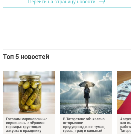
Перейти на страницу новости
Топ 5 новостей
Готовим маринованные
В Татарстане объявлено
Августо
корнишоны с зёрнами
штормовое
как выр
горчицы: хрустящая
предупреждение: туман,
работа
закуска к празднику
грозы, град и сильный
Татарст