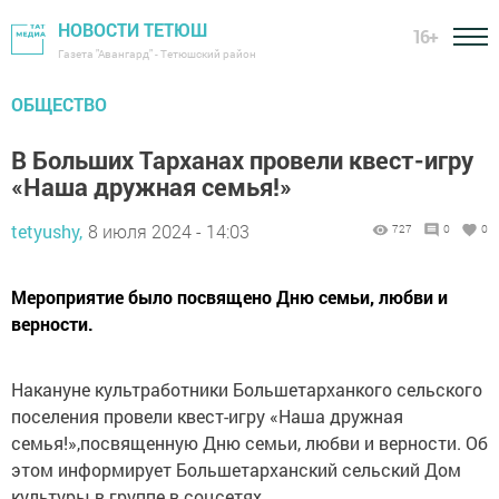
НОВОСТИ ТЕТЮШ
16+
Газета "Авангард" - Тетюшский район
ОБЩЕСТВО
В Больших Тарханах провели квест-игру
«Наша дружная семья!»
tetyushy,
8 июля 2024 - 14:03
727
0
0
Мероприятие было посвящено Дню семьи, любви и
верности.
Накануне культработники Большетарханкого сельского
поселения провели квест-игру «Наша дружная
семья!»,посвященную Дню семьи, любви и верности. Об
этом информирует Большетарханский сельский Дом
культуры в группе в соцсетях.