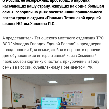
О России, её безбрежных просторах, о народах,
населяющих нашу страну, живущих как одна большая
семья, говорили на днях воспитанники пришкольного
лагеря труда и отдыха «Панама» Тетюшской средней
школы №1 им.Ханжина П.С..
А представители Тетюшского местного отделения ТРО
ВОО "Молодая Гвардия Единой России" в преддверии
празднования Дня семьи, любви и верности провели
для обучающихся интерактивный квиз «Семейный
пазл: собери картинку счастья», приуроченный Году
семьи в России, объявленному Президентом РФ.