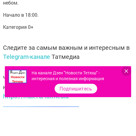
небом.
Начало в 18:00.
Категория 0+
Следите за самым важным и интересным в
Telegram-канале
Татмедиа
На канале Дзен "Новости Тетюш" -
Читайте новости Татарстана в
интересная и полезная информация
национальном мессенджере MАХ:
Подпишитесь
https://max.ru/tatmedia