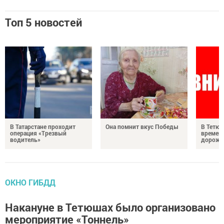
Топ 5 новостей
В Татарстане проходит
Она помнит вкус Победы
В Тетюш
операция «Трезвый
времен
водитель»
дорожн
ОКНО ГИБДД
Накануне в Тетюшах было организовано
мероприятие «Тоннель»