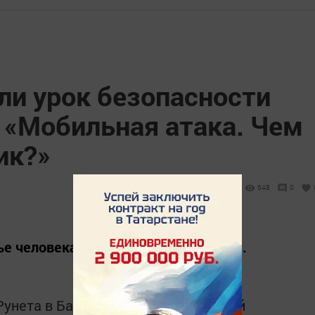
ли урок безопасности
 «Мобильная атака. Чем
ик?»
648
0
ье человека мало кто задумывается.
Рунета в Бакрчинской поселенческой