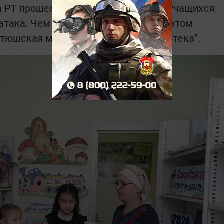
 РТ прошел урок безопасности для учащихся
така. Чем опасен мобильник?». Об этом
етюшская межпоселенческая библиотека".