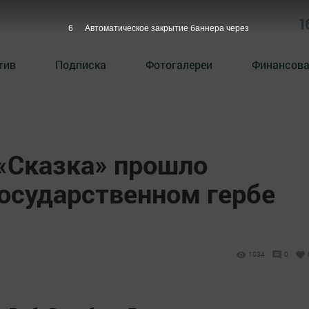
1
4
Автоматическое закрытие баннера через
тив
Подписка
Фотогалереи
Финансова
 «Сказка» прошло
государственном гербе
1034
0