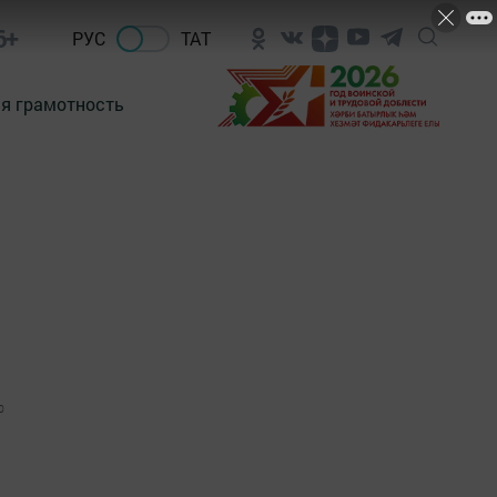
6+
РУС
ТАТ
я грамотность
0