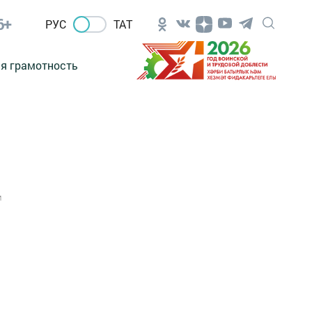
6+
РУС
ТАТ
я грамотность
1