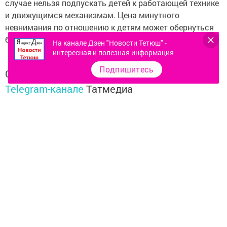
случае нельзя подпускать детей к работающей технике
и движущимся механизмам. Цена минутного
невнимания по отношению к детям может обернуться
бедой.
На канале Дзен "Новости Тетюш" -
интересная и полезная информация
Подпишитесь
Следите за самым важным и интересным в
Telegram-канале
Татмедиа
Читайте новости Татарстана в
национальном мессенджере MАХ:
https://max.ru/tatmedia