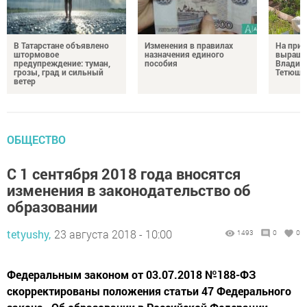
В Татарстане объявлено
Изменения в правилах
На при
штормовое
назначения единого
выращи
предупреждение: туман,
пособия
Владим
грозы, град и сильный
Тетюш
ветер
ОБЩЕСТВО
С 1 сентября 2018 года вносятся
изменения в законодательство об
образовании
tetyushy,
23 августа 2018 - 10:00
1493
0
0
Федеральным законом от 03.07.2018 №188-ФЗ
скорректированы положения статьи 47 Федерального