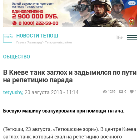
НОВОСТИ ТЕТЮШ
16+
Газета "Авангард" - Тетюшский район
ОБЩЕСТВО
В Киеве танк заглох и задымился по пути
на репетицию парада
tetyushy,
23 августа 2018 - 11:14
1266
0
1
Боевую машину эвакуировали при помощи тягача.
(Тетюши, 23 августа, «Тетюшские зори»). В центре Киева
заглох танк, который ехал на репетицию военного