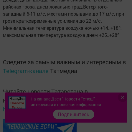
районах гроза, днем локально град.Ветер юго-
западный 6-11 м/с, местами порывами до 17 м/с, при
грозе кратковременные усиления до 22 м/с.
Минимальная температура воздуха ночью +14..+18º,
максимальная температура воздуха днем +25..+28º
Следите за самым важным и интересным в
Telegram-канале
Татмедиа
Читайте новости Татарстана в
На канале Дзен "Новости Тетюш" -
национальном мессенджере MАХ:
интересная и полезная информация
https://max.ru/tatmedia
Подпишитесь