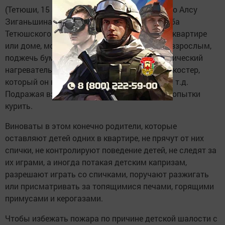
(Тетюши, 15 августа, «Тетюшские зори», фото Алсу
Зиганьшина). Как информирует пресс-служба
Тетюшского МР, ребенок, оставшись один в квартире
или доме, может взять спички и, подражая взрослым,
поджечь бумагу, включить в розетку электрический
нагревательный прибор или даже устроить костер,
который он когда-то видел в лесу, огороде и т.д.
Подражая взрослым, дети иногда делают попытки
курить.
Виноваты в этом конечно родители, которые
оставляют детей одних в квартире, не прячут от них
спички, не контролируют поведение детей, не следят за
их играми, а иногда потакая детским капризам,
разрешают играть со спичками, поручают разжигать
или присматривать за топящимися печами, горящими
примусами и керогазами.
Чтобы избежать пожара по причине детской шалости с