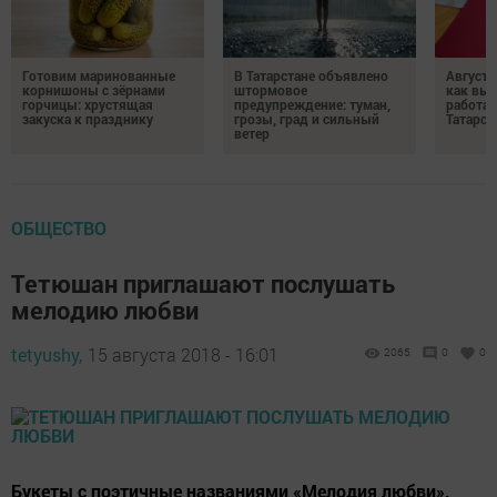
Готовим маринованные
В Татарстане объявлено
Августо
корнишоны с зёрнами
штормовое
как выр
горчицы: хрустящая
предупреждение: туман,
работа
закуска к празднику
грозы, град и сильный
Татарст
ветер
ОБЩЕСТВО
Тетюшан приглашают послушать
мелодию любви
tetyushy,
15 августа 2018 - 16:01
2065
0
0
Букеты с поэтичные названиями «Мелодия любви»,