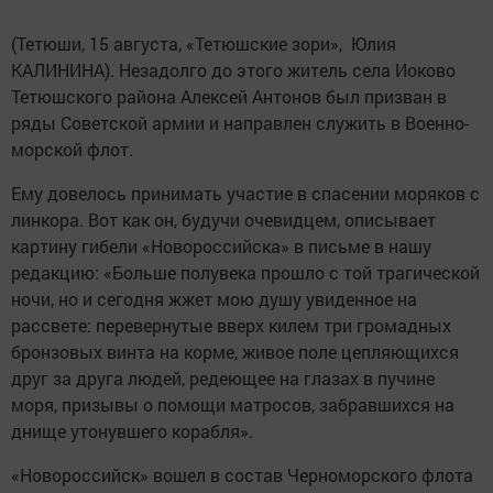
(Тетюши, 15 августа, «Тетюшские зори», Юлия
КАЛИНИНА). Незадолго до этого житель села Иоково
Тетюшского района Алексей Антонов был призван в
ряды Советской армии и направлен служить в Военно-
морской флот.
Ему довелось принимать участие в спасении моряков с
линкора. Вот как он, будучи очевидцем, описывает
картину гибели «Новороссийска» в письме в нашу
редакцию: «Больше полувека прошло с той трагической
ночи, но и сегодня жжет мою душу увиденное на
рассвете: перевернутые вверх килем три громадных
бронзовых винта на корме, живое поле цепляющихся
друг за друга людей, редеющее на глазах в пучине
моря, призывы о помощи матросов, забравшихся на
днище утонувшего корабля».
«Новороссийск» вошел в состав Черноморского флота