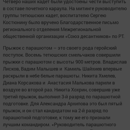
Четверо наших кадет были удостоены чести выступить
в составе почетного караула. На митинге руководителю
группы тетюшских кадет, воспитателю ­Сергею
Костюнину было вручено Благодарственное письмо
регионального отделения Межрегио­нальной
общественной организации «Союз десантников» по РТ.
Прыжок с парашютом – это своего рода геройский
поступок. Восемь тетюшских смельчаков совершили
прыжки с парашютом с высоты 900 метров. Владислав
Лисков, Вадим Малышев и Камиль Шайхиев впервые
раскрыли в небе белые парашюты. Никита Хмелев,
Диана Корсакова и Анастасия Малькова парили в
воздухе во второй раз. Никита Хохрин, совершив уже
третий прыжок, выполнил 3-й разряд по парашютной
подготовке. Для Александра Архипова это был пятый
прыжок, и он стал кандидатом на 2-й разряд по
парашютной подготовке, к тому же его признали
лучшим командиром. «Руководитель парашютного