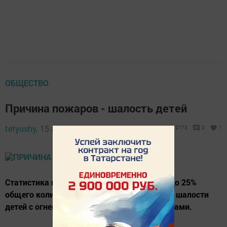
ОБЩЕСТВО
Причина пожаров - шалость детей
tetyushy,
15 августа 2018 - 17:04
2173
0
1
Статистика показывает, что обычно от 15 до 25%
общего количества пожаров происходит от шалости
детей с огнем или нагревательными приборами.