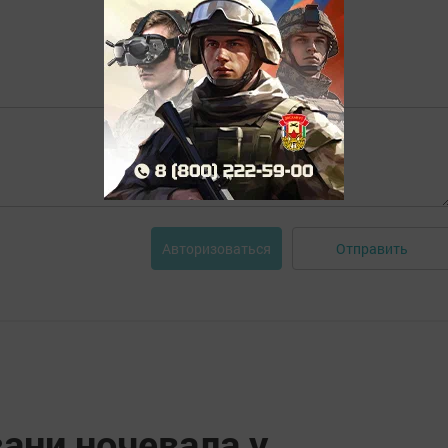
Отправить
Авторизоваться
ани ночевала у