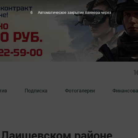
5
Автоматическое закрытие баннера через
1
тив
Подписка
Фотогалереи
Финансова
в Лаишевском районе