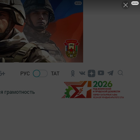
6+
РУС
ТАТ
я грамотность