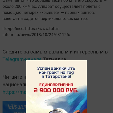
Отмечается, что образец весит 60 кг, а его скорость —
около 200 км/час. Аппарат осуществляет полеты с
помощью четырех «крыльев» — парных винтов,
взлетает и садится вертикально, как коптер.
Подробнее: https://www.tatar-
inform.ru/news/2018/10/24/631126/
Следите за самым важным и интересным в
Telegram-канале
Татмедиа
Читайте новости Татарстана в
национальном мессенджере MАХ:
https://max.ru/tatmedia