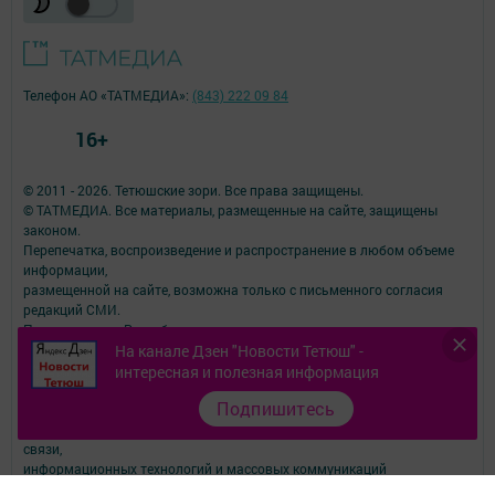
Телефон АО «ТАТМЕДИА»:
(843) 222 09 84
16+
© 2011 - 2026. Тетюшские зори. Все права защищены.
© ТАТМЕДИА. Все материалы, размещенные на сайте, защищены
законом.
Перепечатка, воспроизведение и распространение в любом объеме
информации,
размещенной на сайте, возможна только с письменного согласия
редакций СМИ.
При поддержке Республиканского агентства по печати и массовым
коммуникациям.
На канале Дзен "Новости Тетюш" -
Наименование СМИ: Тетюшские зори
интересная и полезная информация
№ записи о регистрации СМИ, дата: серия Эл № ФС77-73780 от 28
Подпишитесь
сентября 2018 г.
СМИ зарегистрированно Федеральной службой по надзору в сфере
связи,
информационных технологий и массовых коммуникаций
ФИО главного редактора: Калашникова Елена Викторовна