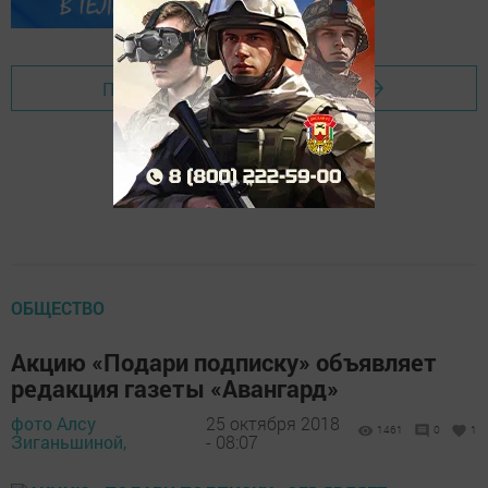
Перейти на страницу новости
ОБЩЕСТВО
Акцию «Подари подписку» объявляет
редакция газеты «Авангард»
фото Алсу
25 октября 2018
1461
0
1
Зиганьшиной,
- 08:07