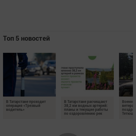
Топ 5 новостей
В Татарстане проходит
В Татарстане расчищают
Военно
операция «Трезвый
38,2 км водных артерий:
ветера
водитель»
планы и текущие работы
поздрав
по оздоровлению рек
Тетюшс