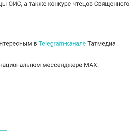
цы ОИС, а также конкурс чтецов Священного
интересным в
Telegram-канале
Татмедиа
в национальном мессенджере MАХ: