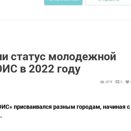
ли статус молодежной
ИС в 2022 году
4916
0
ИС» присваивался разным городам, начиная с
.