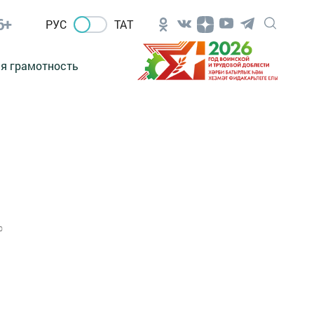
6+
РУС
ТАТ
я грамотность
0