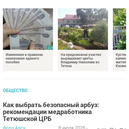
Изменения в правилах
На придомовом участке
Кустик
назначения единого
выращивает цветы
калины
пособия
Владимир Николаев из
жительн
Тетюш
Казани
ОБЩЕСТВО
Как выбрать безопасный арбуз:
рекомендации медработника
Тетюшской ЦРБ
фото Алсу
8 июля 2026 -