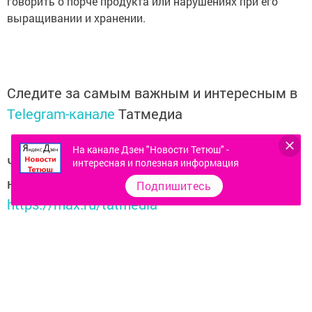
говорить о порче продукта или нарушениях при его
выращивании и хранении.
Следите за самым важным и интересным в
Telegram-канале
Татмедиа
На канале Дзен "Новости Тетюш" -
Читайте новости Татарстана в
интересная и полезная информация
национальном мессенджере MАХ:
Подпишитесь
https://max.ru/tatmedia