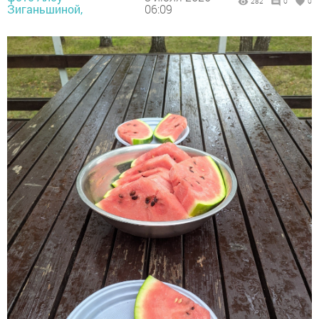
282
0
0
Зиганьшиной,
06:09