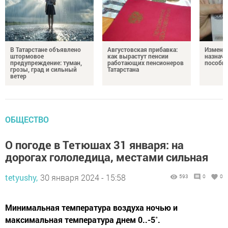
В Татарстане объявлено
Августовская прибавка:
Изменен
штормовое
как вырастут пенсии
назначе
предупреждение: туман,
работающих пенсионеров
пособи
грозы, град и сильный
Татарстана
ветер
ОБЩЕСТВО
О погоде в Тетюшах 31 января: на
дорогах гололедица, местами сильная
tetyushy,
30 января 2024 - 15:58
593
0
0
Минимальная температура воздуха ночью и
максимальная температура днем 0..-5˚.