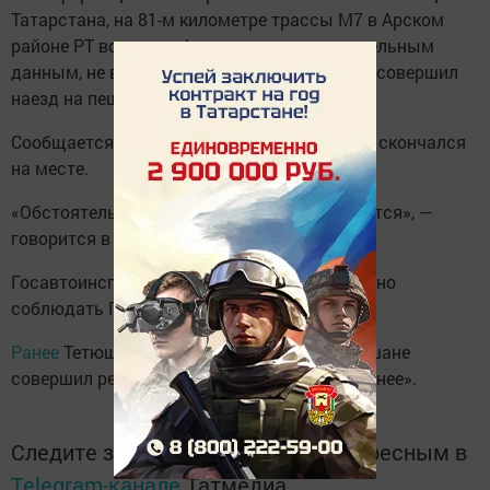
Татарстана, на 81-м километре трассы М7 в Арском
районе РТ водитель фургона, по предварительным
данным, не выбрал безопасную скорость и совершил
наезд на пешехода.
Сообщается, что в результате ДТП пешеход скончался
на месте.
«Обстоятельства произошедшего выясняются», —
говорится в сообщении.
Госавтоинспекция призывает неукоснительно
соблюдать ПДД.
Ранее
Тетюшские зори сообщали, что тетюшане
совершил рейд-акцию «Чем ярче, тем заметнее».
Следите за самым важным и интересным в
Telegram-канале
Татмедиа