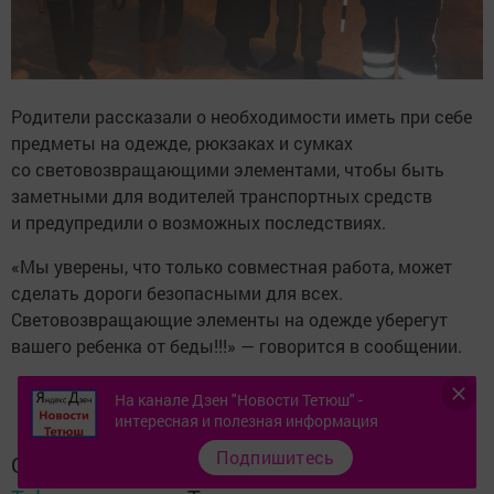
Родители рассказали о необходимости иметь при себе
предметы на одежде, рюкзаках и сумках
со световозвращающими элементами, чтобы быть
заметными для водителей транспортных средств
и предупредили о возможных последствиях.
«Мы уверены, что только совместная работа, может
сделать дороги безопасными для всех.
Световозвращающие элементы на одежде уберегут
вашего ребенка от беды!!!» — говорится в сообщении.
На канале Дзен "Новости Тетюш" -
интересная и полезная информация
Подпишитесь
Следите за самым важным и интересным в