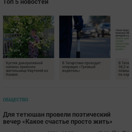
Топ 5 новостей
Кустик декоративной
В Татарстане проходит
В Татар
калины привезла
операция «Трезвый
38,2 км
жительнице Киртелей из
водитель»
планы 
Казани
по озд
ОБЩЕСТВО
Для тетюшан провели поэтический
вечер «Какое счастье просто жить»