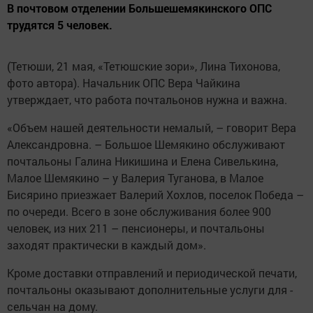
В почтовом отделении Большешемякинского ОПС
трудятся 5 человек.
(Тетюши, 21 мая, «Тетюшские зори», Лина Тихонова,
фото автора). Начальник ОПС Вера Чайкина
утверждает, что работа почтальонов нужна и важна.
«Объем нашей деятельнос­ти немалый, – говорит Вера
Александровна. – Большое Шемякино обслуживают
поч­тальоны Галина Никишина и Елена Сивелькина,
Малое Шемякино – у Валерия Туганова, в Малое
Бисярино приезжает Валерий Хохлов, поселок Победа –
по очереди. Всего в зоне обслуживания более 900
человек, из них 211 – пенсионеры, и почтальоны
заходят практически в ­каждый дом».
Кроме доставки отправлений и периодической печати,
поч­тальоны оказывают дополнительные услуги для ­
сельчан на дому.