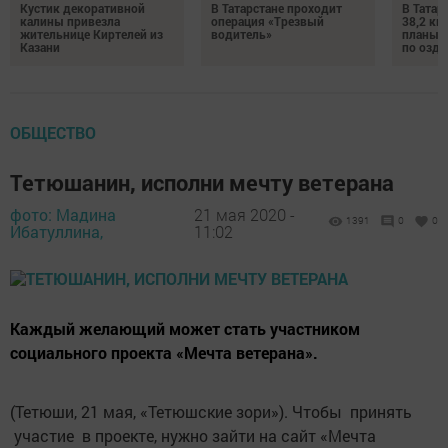
Кустик декоративной
В Татарстане проходит
В Татар
калины привезла
операция «Трезвый
38,2 км
жительнице Киртелей из
водитель»
планы 
Казани
по озд
ОБЩЕСТВО
Тетюшанин, исполни мечту ветерана
фото: Мадина
21 мая 2020 -
1391
0
0
Ибатуллина,
11:02
Каждый желающий может стать участником
социального проекта «Мечта ветерана».
(Тетюши, 21 мая, «Тетюшские зори»). Чтобы принять
участие в проекте, нужно зайти на сайт «Мечта