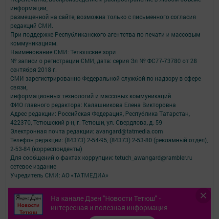
информации,
размещенной на сайте, возможна только с письменного согласия
редакций СМИ.
При поддержке Республиканского агентства по печати и массовым
коммуникациям.
Наименование СМИ: Тетюшские зори
№ записи о регистрации СМИ, дата: серия Эл № ФС77-73780 от 28
сентября 2018 г.
СМИ зарегистрированно Федеральной службой по надзору в сфере
связи,
информационных технологий и массовых коммуникаций
ФИО главного редактора: Калашникова Елена Викторовна
Адрес редакции: Российская Федерация, Республика Татарстан,
422370, Тетюшский р-н, г. Тетюши, ул. Свердлова, д. 59
Электронная почта редакции: avangard@tatmedia.com
Телефон редакции: (84373) 2-54-95, (84373) 2-53-80 (рекламный отдел),
2-53-84 (корреспонденты)
Для сообщений о фактах коррупции: tetuch_awangard@rambler.ru
сетевое издание
Учредитель СМИ: АО «ТАТМЕДИА»
Антикоррупционная политика
На канале Дзен "Новости Тетюш" -
АО «ТАТМЕДИА» использует «cookie»
для персонализации сервисов и
интересная и полезная информация
удобства пользователей сайтом.
Использование «cookie» можно отменить в настройках браузера.