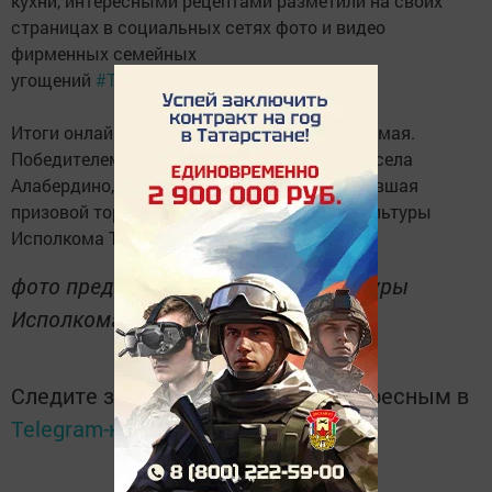
кухни, интересными рецептами разметили на своих
страницах в социальных сетях фото и видео
фирменных семейных
угощений
#Тетюши_готовимсемьей
.
Итоги онлайн конкурса были подведены 20 мая.
Победителем стала Арсланова Рушания из села
Алабердино, набравшая 82 голоса и получившая
призовой торт. Об этом сообщает Отдел культуры
Исполкома Тетюшского района.
фото предоставлено Отделом культуры
Исполкома Тетюшского района.
Следите за самым важным и интересным в
Telegram-канале
Татмедиа