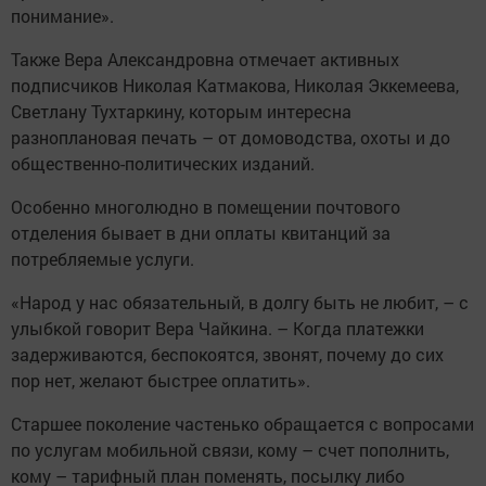
понимание».
Также Вера Александровна отмечает активных
подписчиков Николая Катмакова, Николая Эккемеева,
Светлану Тухтаркину, которым интересна
разноплановая печать – от домоводства, охоты и до
общественно-политичес­ких изданий.
Особенно многолюдно в помещении почтового
отделения бывает в дни оплаты квитанций за
потребляемые услуги.
«Народ у нас обязательный, в долгу быть не любит, – с
улыбкой говорит Вера Чайкина. – Когда платежки
задерживаются, беспокоятся, звонят, почему до сих
пор нет, желают ­быс­трее оплатить».
Старшее поколение частенько обращается с вопросами
по ­услугам мобильной связи, кому – счет пополнить,
кому – тарифный план поменять, посылку либо