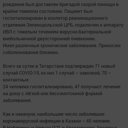
рождения был доставлен бригадой скорой помощи в
крайне тяжелом состоянии. Пациент был
госпитализирован в изолятор реанимационного
отделения Зеленодольской ЦРБ, подключен к аппарату
ИВЛ с тяжелым течением вирусно-бактериальной
внебольничной двухсторонней пневмонии.
Имел различные хронические заболевания. Приносим
соболезнования близким.
Всего за сутки в Татарстане подтвержден 71 новый
случай COVID-19, из них 1 случай – завозной, 70 –
контактные.
24 человека госпитализировано, 47 получают лечение
на дому с лёгкой или бессимптомной формой
заболевания.
Как и накануне, наибольшее число заболевших
коронавирусной инфекции в Казани – 45 человек.
В Набережных Челнах (17), в Апастовском, Арском и