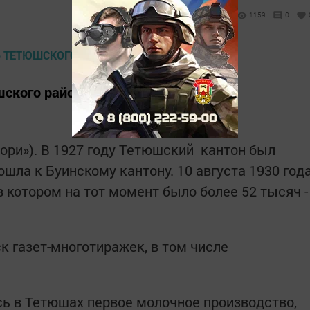
1159
0
ского района в период ТАССР.
ори»). В 1927 году Тетюшский кантон был
ошла к Буинскому кантону. 10 августа 1930 год
 котором на тот момент было более 52 тысяч ­
 ­газет-многотиражек, в том числе
ось в Тетюшах первое молочное производство,