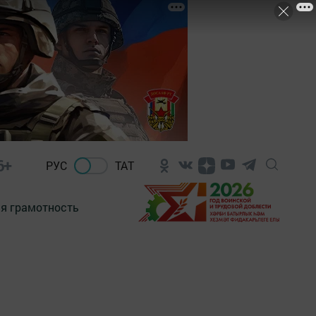
6+
РУС
ТАТ
я грамотность