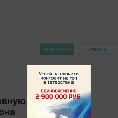
Отправить
Авторизоваться
вную летопись
она