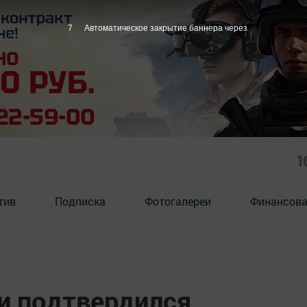
6
Автоматическое закрытие баннера через
1
тив
Подписка
Фотогалереи
Финансова
ки подтвердился