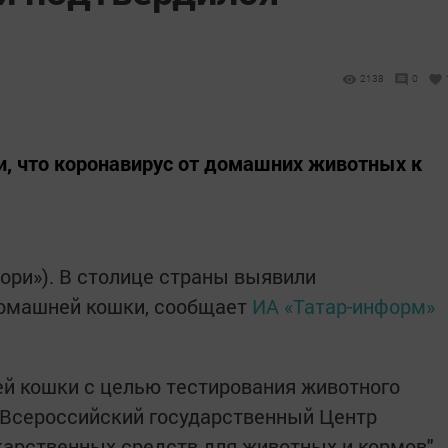
2138
0
, что коронавирус от домашних животных к
ори»). В столице страны выявили
омашней кошки, сообщает
ИА «Татар-информ»
ней кошки с целью тестирования животного
 «Всероссийский государственный Центр
карственных средств для животных и кормов".