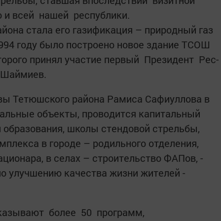
трельбы, ставшая впоследствии визитной
но и всей нашей республики.
айона стала его газификация – природный газ
 1994 году было ­построено новое здание ТСОШ
орого принял участие первый ­ Президент Рес­
 Шаймиев.
вы Тетюшского района ­Рамиса Сафиуллова в
иальные объекты, проводится капитальный
 образования, школы стендовой стрельбы,
мплекса в городе – родильного отделения,
ционара, в селах – строительство ­ФАПов, ­
о улучшению качества ­жизни ­жителей ­
казывают более 50 программ,