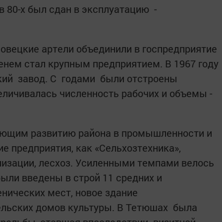
в 80-х был сдан в эксплуатацию ­
овецкие артели объ­единили в гос­предприятие
нем стал крупным предприя­тием. ­В 1967 году
ий завод. С годами были ­отстроены
еличивалась численность рабочих и объемы ­
ющим развитию рай­она в ­промышленности и
кие ­предприятия, как «Сельхозтехника»,
низации, лесхоз. Усиленными темпами велось
ыли введены в строй 11 средних и
енических мест, новое здание
ельских домов ­культуры. В Тетюшах была