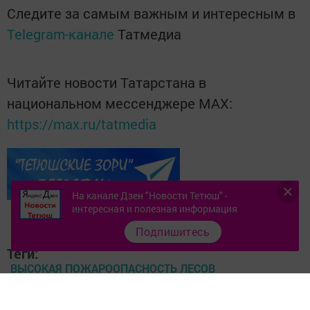
Следите за самым важным и интересным в
Telegram-канале
Татмедиа
Читайте новости Татарстана в
национальном мессенджере MАХ:
https://max.ru/tatmedia
На канале Дзен "Новости Тетюш" -
интересная и полезная информация
Подпишитесь
Теги:
ВЫСОКАЯ ПОЖАРООПАСНОСТЬ ЛЕСОВ