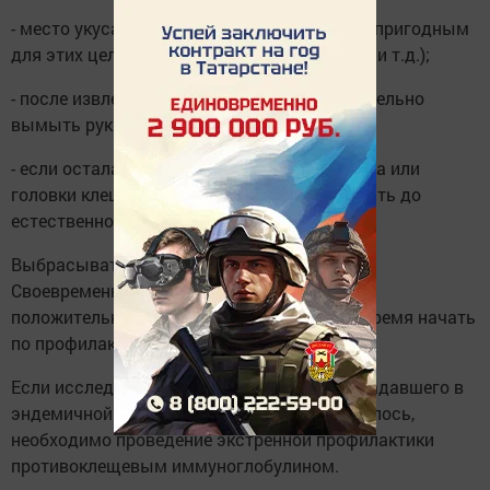
- место укуса продезинфицировать любым пригодным
для этих целей средством (спиртом, йодом и т.д.);
- после извлечения клеща необходимо тщательно
вымыть руки с мылом;
- если осталась черная точка (отрыв хоботка или
головки клеща), обработать йодом и оставить до
естественной элиминации.
Выбрасывать извлеченного клеща нельзя!
Своевременное исследование клеща при
положительных результатах позволяет вовремя начать
по профилактику клещевых инфекций.
Если исследование клеща, снятого с пострадавшего в
эндемичной по КВЭ территории не проводилось,
необходимо проведение экстренной профилактики
противоклещевым иммуноглобулином.