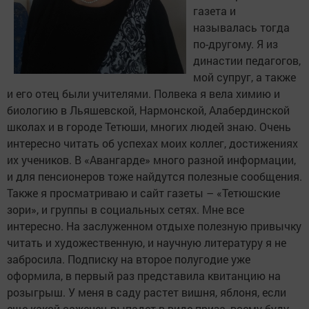
газета и
называлась тогда
по-другому. Я из
династии педагогов,
мой супруг, а также
и его отец были учителями. Полвека я вела химию и
биологию в Льяшевской, Нармонской, Алабердинской
школах и в городе Тетюши, многих людей знаю. Очень
интересно читать об успехах моих коллег, достижениях
их учеников. В «Авангарде» много разной информации,
и для пенсионеров тоже найдутся полезные сообщения.
Также я просматриваю и сайт газеты – «Тетюшские
зори», и группы в социальных сетях. Мне все
интересно. На заслуженном отдыхе полезную привычку
читать и художественную, и научную литературу я не
забросила. Подписку на второе полугодие уже
оформила, в первый раз представила квитанцию на
розыгрыш. У меня в саду растет вишня, яблоня, если
еще какой саженец выпадет в виде приза, всему буду