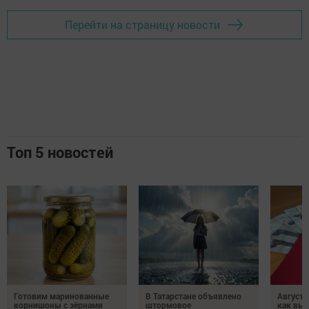
Перейти на страницу новости
Топ 5 новостей
Готовим маринованные
В Татарстане объявлено
Августо
корнишоны с зёрнами
штормовое
как выр