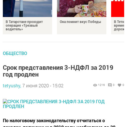
В Татарстане проходит
Она помнит вкус Победы
В Тетюш
операция «Трезвый
времен
водитель»
дорожн
ОБЩЕСТВО
Срок представления 3-НДФЛ за 2019
год продлен
tetyushy,
7 июня 2020 - 15:02
1216
0
0
По налоговому законодательству отчитаться о