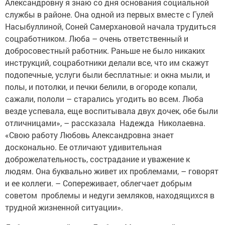
Александровну я знаю со дня основания социальной
службы в районе. Она одной из первых вместе с Гулей
Насыбуллиной, Соней Самерхановой начала трудиться
соцработником. Люба – очень ответственный и
добросовестный ­работник. Раньше не было никаких
инструкций, соцработники делали все, что им скажут
подопечные, услуги были бесплатные: и окна мыли, и
полы, и потолки, и печки белили, в огороде копали,
сажали, пололи – старались угодить во всем. Люба
везде успевала, еще воспитывала двух дочек, обе были
отличницами», – ­рассказала ­ ­Надежда Николаевна.
«Свою работу Любовь Александровна знает
досконально. Ее отличают удивительная
доброжелательность, сострадание и уважение к
людям. Она буквально живет их проблемами, – ­говорят
и ее коллеги. – Сопереживает, облегчает добрым
советом проблемы и недуги земляков, находящихся в
трудной жизненной ситуации».