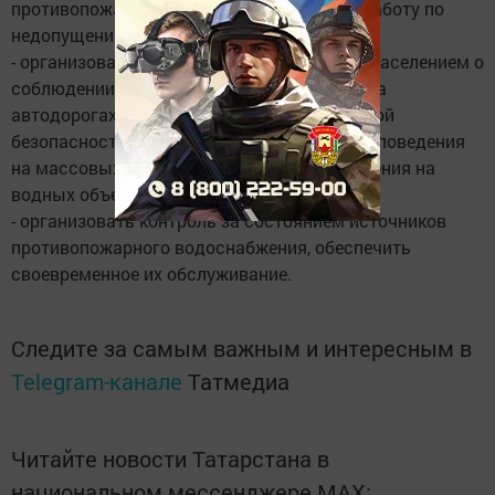
противопожарной безопасности, усилить работу по
недопущению пожаров;
- организовать разъяснительную работу с населением о
соблюдении правил дорожного движения на
автодорогах, о соблюдении правил пожарной
безопасности в жилом секторе, о правилах поведения
на массовых мероприятиях, о мерах поведения на
водных объектах;
- организовать контроль за состоянием источников
противопожарного водоснабжения, обеспечить
своевременное их обслуживание.
Следите за самым важным и интересным в
Telegram-канале
Татмедиа
Читайте новости Татарстана в
национальном мессенджере MАХ: