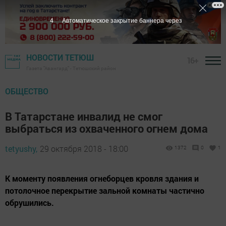
3
Автоматическое закрытие баннера через
НОВОСТИ ТЕТЮШ
16+
Газета "Авангард" - Тетюшский район
ОБЩЕСТВО
В Татарстане инвалид не смог
выбраться из охваченного огнем дома
tetyushy,
29 октября 2018 - 18:00
1372
0
1
К моменту появления огнеборцев кровля здания и
потолочное перекрытие зальной комнаты частично
обрушились.