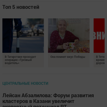
Топ 5 новостей
В Татарстане проходит
Она помнит вкус Победы
В Тетюш
операция «Трезвый
времен
водитель»
дорожн
ЦЕНТРАЛЬНЫЕ НОВОСТИ
Лейсан Абзалилова: Форум развития
кластеров в Казани увеличит
экспортный потенциал РТ