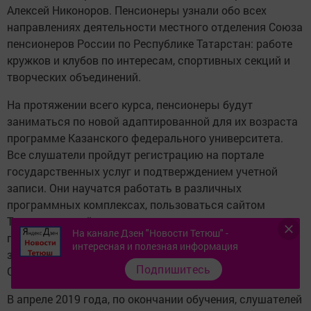
Алексей Никоноров. Пенсионеры узнали обо всех
направлениях деятельности местного отделения Союза
пенсионеров России по Республике Татарстан: работе
кружков и клубов по интересам, спортивных секций и
творческих объединений.
На протяжении всего курса, пенсионеры будут
заниматься по новой адаптированной для их возраста
программе Казанского федерального университета.
Все слушатели пройдут регистрацию на портале
государственных услуг и подтверждением учетной
записи. Они научатся работать в различных
программных комплексах, пользоваться сайтом
Тетюшского района, а самое главное, получать
На канале Дзен "Новости Тетюш" -
государственные услуги по сети интернет. Курсы
интересная и полезная информация
завершатся вручением соответствующих
Подпишитесь
Сертификатов.
В апреле 2019 года, по окончании обучения, слушателей