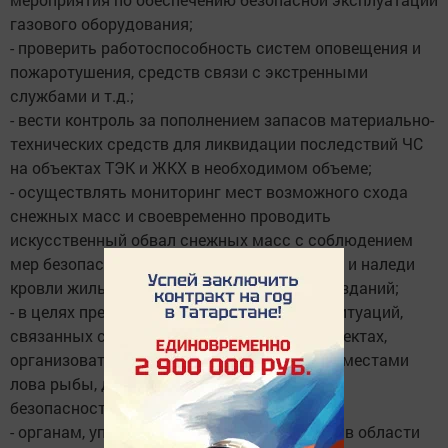
газового оборудования;
- проверить работоспособность систем оповещения и
пожаротушения, средств связи с экстренными
службами и т.д.;
- вести контроль за пополнением запасов материально-
технических средств для ликвидации последствий ЧС
на объектах ТЭК и ЖКХ в необходимом объеме;
- осуществлять мониторинг мест возможного схода
снежных масс и своевременно проводить
искусственный обвал снежных масс с соблюдением
мер безопасности, а также очистку от снега и наледи
кровли жилых домов и административных зданий;
- в целях предотвращения чрезвычайных ситуаций,
связанных с гибелью людей на водных объектах,
организовать контроль за традиционными местами
лова рыбы, довести до населения правила
безопасности на льду;
- органам, уполномоченным решать задачи в области