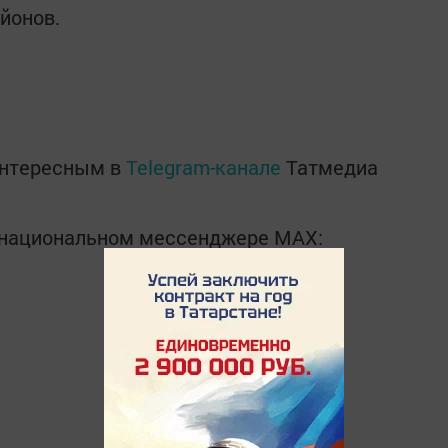
йонов.
интересным в
Telegram-канале
Татмедиа
в национальном мессенджере MАХ: