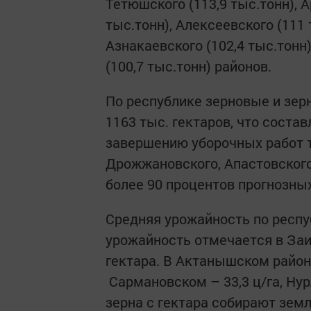
Тетюшского (113,9 тыс.тонн), А
тыс.тонн), Алексеевского (111 
Азнакаевского (102,4 тыс.тонн)
(100,7 тыс.тонн) районов.
По республике зерновые и зе
1163 тыс. гектаров, что состав
завершению уборочных работ т
Дрожжановского, Апастовског
более 90 процентов прогнозны
Средняя урожайность по респу
урожайность отмечается в Заи
гектара. В Актанышском районе
Сармановском – 33,3 ц/га, Нур
зерна с гектара собирают зем