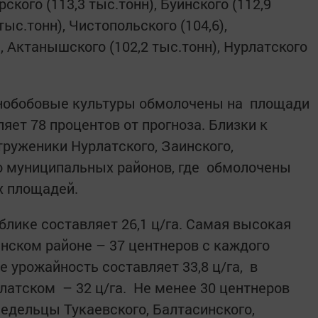
рского (113,3 тыс.тонн), Буинского (112,9
тыс.тонн), Чистопольского (104,6),
, Актанышского (102,2 тыс.тонн), Нурлатского
рнобобовые культуры обмолочены на площади
ляет 78 процентов от прогноза. Близки к
руженики Нурлатского, Заинского,
о муниципальных районов, где обмолочены
х площадей.
блике составляет 26,1 ц/га. Самая высокая
нском районе – 37 центнеров с каждого
 урожайность составляет 33,8 ц/га, в
латском – 32 ц/га. Не менее 30 центнеров
ледельцы Тукаевского, Балтасинского,