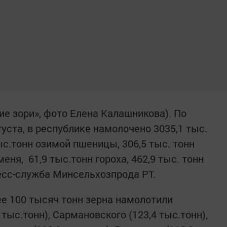
ие зори», фото Елена Калашникова). По
уста, в республике намолочено 3035,1 тыс.
ыс.тонн озимой пшеницы, 306,5 тыс. тонн
еня, 61,9 тыс.тонн гороха, 462,9 тыс. тонн
есс-служба Минсельхозпрода РТ.
ее 100 тысяч тонн зерна намолотили
тыс.тонн), Сармановского (123,4 тыс.тонн),