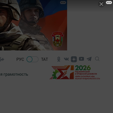
6+
РУС
ТАТ
я грамотность