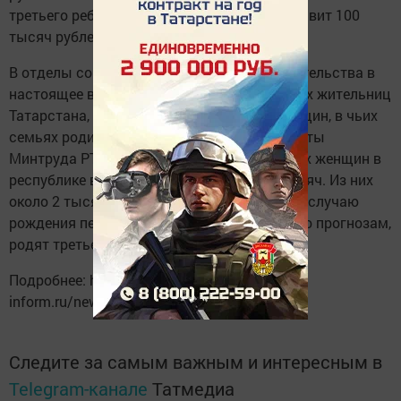
третьего ребенка, то размер выплаты составит 100
тысяч рублей», — сказано в сообщении.
В отделы социальной защиты по месту жительства в
настоящее время обратились 1428 сельских жительниц
Татарстана, родивших первенца, и 277 женщин, в чьих
семьях родился третий ребенок. Специалисты
Минтруда РТ прогнозируют, что число таких женщин в
республике в этом году будет более 2,5 тысяч. Из них
около 2 тысяч женщин получат выплату по случаю
рождения первенцев и более 400 женщин, по прогнозам,
родят третьего ребенка.
Подробнее: https://www.tatar-
inform.ru/news/2018/10/22/630868/
Следите за самым важным и интересным в
Telegram-канале
Татмедиа