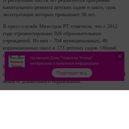
капитального ремонта детских садов и школ, срок
эксплуатации которых превышает 30 лет.
В пресс-службе Минстроя РТ отметили, что с 2012
года отремонтировано 926 образовательных
учреждений. Из них – 704 муниципальных, 49
коррекционных школ и 173 детских садов. Общий
объем финансирования составил 15,05 млрд рублей.
На канале Дзен "Новости Тетюш" -
интересная и полезная информация
В этом году в республике произведен капремонт 28
Подпишитесь
школ и 73 детских садов. Сейчас работы ведутся на 21
объекте дошкольного образования.
За счет средств республиканского бюджета в
образовательных учреждениях ремонтируют фасад,
кровлю, входные группы и внутренние инженерные
коммуникации. Также в детсадах и школах меняют
санузлы и окна.