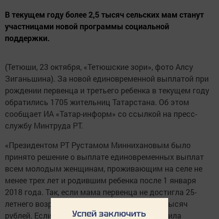
В текущем году более 2,5 тысяч сельских мам станут
участницами новой программы социальной
поддержки.
(Тетюши, 23 октября, «Тетюшские зори», фото Алсу
Зиганьшина). За новой единовременной выплатой при
рождении первенца и третьего ребенка в текущем году
обратились 1705 жительниц Татарстана. Об этом
сообщает ИА «Татар-информ» со ссылкой на пресс-
службу Минтруда РТ.
«Президентом РТ Рустамом Миннихановым было
принято решение о выплате единовременных выплат
всем молодым женщинам, проживающим на селе не
менее трех лет и родившим ребенка после 1 января
2018 года. Так, если мама первенца не достигла 25-
летнего возраста, то выплата составит 50 тысяч
рублей. Если мама в возрасте до 29 лет родила