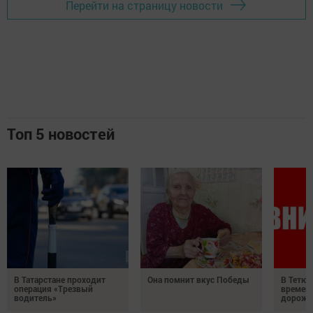
Перейти на страницу новости
Топ 5 новостей
В Татарстане проходит
Она помнит вкус Победы
В Тетюш
операция «Трезвый
времен
водитель»
дорожн