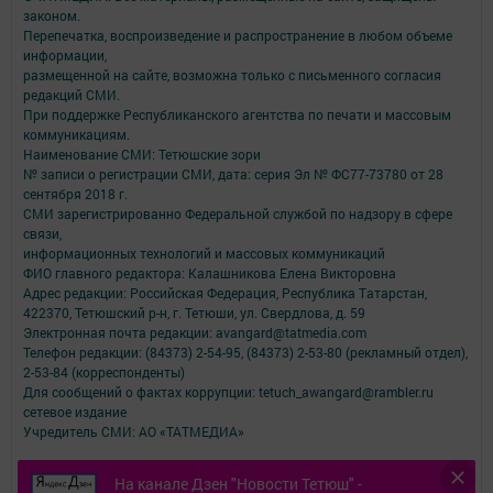
законом.
Перепечатка, воспроизведение и распространение в любом объеме
информации,
размещенной на сайте, возможна только с письменного согласия
редакций СМИ.
При поддержке Республиканского агентства по печати и массовым
коммуникациям.
Наименование СМИ: Тетюшские зори
№ записи о регистрации СМИ, дата: серия Эл № ФС77-73780 от 28
сентября 2018 г.
СМИ зарегистрированно Федеральной службой по надзору в сфере
связи,
информационных технологий и массовых коммуникаций
ФИО главного редактора: Калашникова Елена Викторовна
Адрес редакции: Российская Федерация, Республика Татарстан,
422370, Тетюшский р-н, г. Тетюши, ул. Свердлова, д. 59
Электронная почта редакции: avangard@tatmedia.com
Телефон редакции: (84373) 2-54-95, (84373) 2-53-80 (рекламный отдел),
2-53-84 (корреспонденты)
Для сообщений о фактах коррупции: tetuch_awangard@rambler.ru
сетевое издание
Учредитель СМИ: АО «ТАТМЕДИА»
Антикоррупционная политика
На канале Дзен "Новости Тетюш" -
АО «ТАТМЕДИА» использует «cookie»
для персонализации сервисов и