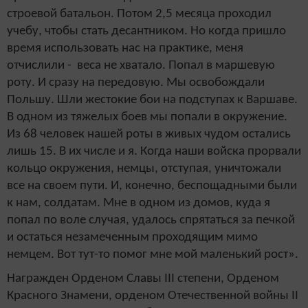
строевой батальон. Потом 2,5 месяца проходил
учебу, чтобы стать десантником. Но когда пришло
время использовать нас на практике, меня
отчислили - веса не хватало. Попал в маршевую
роту. И сразу на передовую. Мы освобождали
Польшу. Шли жестокие бои на подступах к Варшаве.
В одном из тяжелых боев мы попали в окружение.
Из 68 человек нашей роты в живых чудом остались
лишь 15. В их числе и я. Когда наши войска прорвали
кольцо окружения, немцы, отступая, уничтожали
все на своем пути. И, конечно, беспощадными были
к нам, солдатам. Мне в одном из домов, куда я
попал по воле случая, удалось спрятаться за печкой
и остаться незамеченным проходящим мимо
немцем. Вот тут-то помог мне мой маленький рост».
Награжден Орденом Славы III степени, Орденом
Красного Знамени, орденом Отечественной войны
II