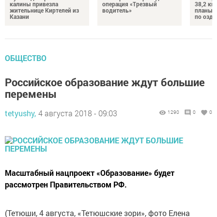
калины привезла
операция «Трезвый
38,2 км
жительнице Киртелей из
водитель»
планы 
Казани
по озд
ОБЩЕСТВО
Российское образование ждут большие
перемены
tetyushy,
4 августа 2018 - 09:03
1290
0
0
Масштабный нацпроект «Образование» будет
рассмотрен Правительством РФ.
(Тетюши, 4 августа, «Тетюшские зори», фото Елена