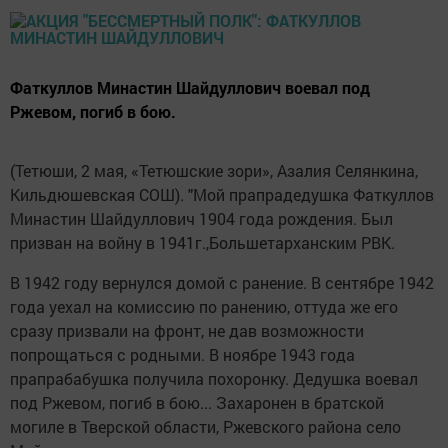
Фаткуллов Минастин Шайдуллович воевал под
Ржевом, погиб в бою.
(Тетюши, 2 мая, «Тетюшские зори», Азалия Селянкина,
Кильдюшевская СОШ). "Мой прапрадедушка Фаткуллов
Минастин Шайдуллович 1904 года рождения. Был
призван на войну в 1941г.,Большетарханским РВК.
В 1942 году вернулся домой с ранение. В сентябре 1942
года уехал на комиссию по ранению, оттуда же его
сразу призвали на фронт, не дав возможности
попрощаться с родными. В ноябре 1943 года
прапрабабушка получила похоронку. Дедушка воевал
под Ржевом, погиб в бою... Захаронен в братской
могиле в Тверской области, Ржевского района село