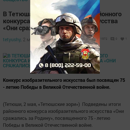
В Тетюшах подведены итоги районного
конкурса изобразительного искусства
«Они сражались за Родину»
tetyushy,
2 мая 2020 - 08:56
1572
0
1
Конкурс изобразительного искусства был посвящен 75
- летию Победы в Великой Отечественной войне.
(Тетюши, 2 мая, «Тетюшские зори») Подведены итоги
районного конкурса изобразительного искусства «Они
сражались за Родину», посвященного 75 - летию
Победы в Великой Отечественной войне.