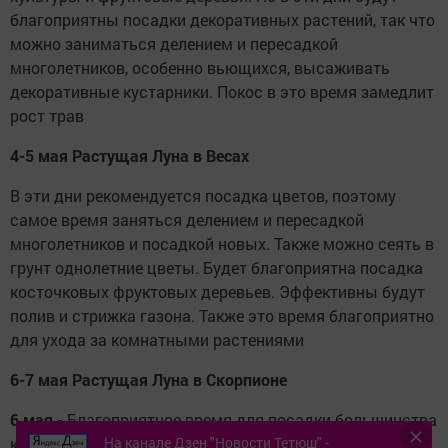
благоприятны посадки декоративных растений, так что
можно заниматься делением и пересадкой
многолетников, особенно вьющихся, высаживать
декоративные кустарники. Покос в это время замедлит
рост трав
4-5 мая Растущая Луна в Весах
В эти дни рекомендуется посадка цветов, поэтому
самое время заняться делением и пересадкой
многолетников и посадкой новых. Также можно сеять в
грунт однолетние цветы. Будет благоприятна посадка
косточковых фруктовых деревьев. Эффективны будут
полив и стрижка газона. Также это время благоприятно
для ухода за комнатными растениями
6-7 мая Растущая Луна в Скорпионе
6 мая -
Благоприятное время для посадки большинства
На канале Дзен "Новости Тетюш" -
культур:
капусты, помидоров, огурцов, перца,