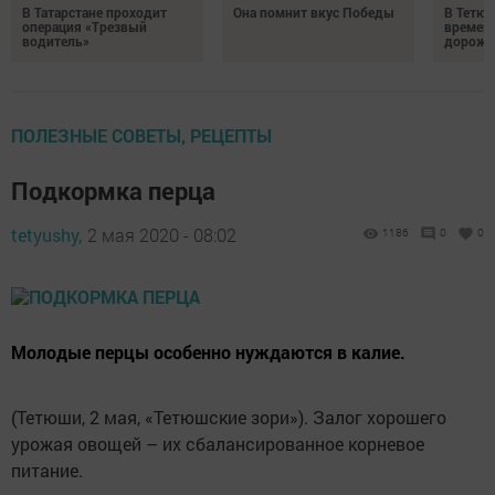
В Татарстане проходит
Она помнит вкус Победы
В Тетюш
операция «Трезвый
времен
водитель»
дорожн
ПОЛЕЗНЫЕ СОВЕТЫ, РЕЦЕПТЫ
Подкормка перца
tetyushy,
2 мая 2020 - 08:02
1186
0
0
Молодые перцы особенно нуждаются в калие.
(Тетюши, 2 мая, «Тетюшские зори»). Залог хорошего
урожая овощей – их сбалансированное корневое
питание.