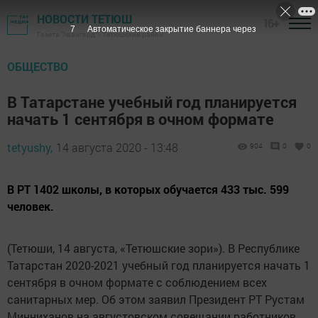
НОВОСТИ ТЕТЮШ
16+
6
Автоматическое закрытие баннера через
Газета "Авангард" - Тетюшский район
ОБЩЕСТВО
В Татарстане учебный год планируется
начать 1 сентября в очном формате
tetyushy,
14 августа 2020 - 13:48
904
0
0
В РТ 1402 школы, в которых обучается 433 тыс. 599
человек.
(Тетюши, 14 августа, «Тетюшские зори»). В Республике
Татарстан 2020-2021 учебный год планируется начать 1
сентября в очном формате с соблюдением всех
санитарных мер. Об этом заявил Президент РТ Рустам
Минниханов на августовском совещании работников