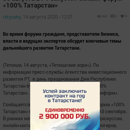
«100% Татарстан»
tetyushy,
14 августа 2020 - 12:01
942
0
0
Во время форума граждане, представители бизнеса,
власти и ведущих экспертов обсудят ключевые темы
дальнейшего развития Татарстана.
(Тетюши, 14 августа, «Тетюшские зори»). По
информации пресс-службы Агентства инвестиционного
развития РТ, в день празднования Дня Республики
Татарстан будет запущен онлайн-форум «100%
Татарстан». Об этом сообщает ИА «Татар-информ».
Сообщается, что коммуникационная платформа «100%
Татарстан» будет работать с 30 августа по 10 сентября.
В рамках мероприятия пройдут панельные дискуссии,
онлайн-митапы, эфиры лидеров мнений и блогеров,