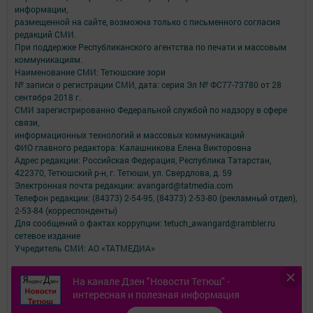
информации,
размещенной на сайте, возможна только с письменного согласия
редакций СМИ.
При поддержке Республиканского агентства по печати и массовым
коммуникациям.
Наименование СМИ: Тетюшские зори
№ записи о регистрации СМИ, дата: серия Эл № ФС77-73780 от 28
сентября 2018 г.
СМИ зарегистрированно Федеральной службой по надзору в сфере
связи,
информационных технологий и массовых коммуникаций
ФИО главного редактора: Калашникова Елена Викторовна
Адрес редакции: Российская Федерация, Республика Татарстан,
422370, Тетюшский р-н, г. Тетюши, ул. Свердлова, д. 59
Электронная почта редакции: avangard@tatmedia.com
Телефон редакции: (84373) 2-54-95, (84373) 2-53-80 (рекламный отдел),
2-53-84 (корреспонденты)
Для сообщений о фактах коррупции: tetuch_awangard@rambler.ru
сетевое издание
Учредитель СМИ: АО «ТАТМЕДИА»
Антикоррупционная политика
На канале Дзен "Новости Тетюш" -
АО «ТАТМЕДИА» использует «cookie»
для персонализации сервисов и
интересная и полезная информация
удобства пользователей сайтом.
Использование «cookie» можно отменить в настройках браузера.