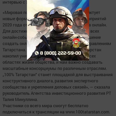
интервью с экспертами.
«Мировая посткоронавирусная ситуация диктует
новые форматы работы. Большинство мероприятий
2020 года отменены вовсе или перенесены в онлайн.
Для достижения синергетического эффекта всех
онлайн-событий республики мы приняли решение
создать онлайн-платформу по ведущим направлениям
Татарстана. За последние десятилетия Татарстан
накопил уникальный опыт практически во всех
областях жизни общества, и нам важно создавать
масштабные консорциумы по различным отраслям.
„100% Татарстан“ станет площадкой для выстраивания
конструктивного диалога, развития экспертного
сообщества и укрепления деловых связей», — сказала
руководитель Агентства инвестиционного развития РТ
Талия Минуллина.
Участники со всего мира смогут бесплатно
подключиться к трансляции на www.100tatarstan.com.