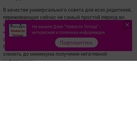
В качестве универсального совета для всех родителей,
переживающих сейчас не самый простой период во
взаимоотношениях с детьми, руководитель сети
На канале Дзен "Новости Тетюш" -
«Егоза» рекомендовала им позаботиться в первую
интересная и полезная информация
очередь о собственном психологическом
Подпишитесь
благополучии. Для этого необходимо в том числе
снизить до минимума получение негативной
информации.
Республиканское движение «Ярдәм янәшә! Помощь
рядом!» объединяет усилия общественных
организаций, добровольцев, бизнеса и властей для
поддержки тех, кто оказался в сложной жизненной
ситуации.
Подробнее: https://www.tatar-inform.ru/news/society/19-
05-2020/pod-egidoy-dvizheniya-pomosch-ryadom-otkrylas-
liniya-psihologicheskoy-pomoschi-semyam-5743852