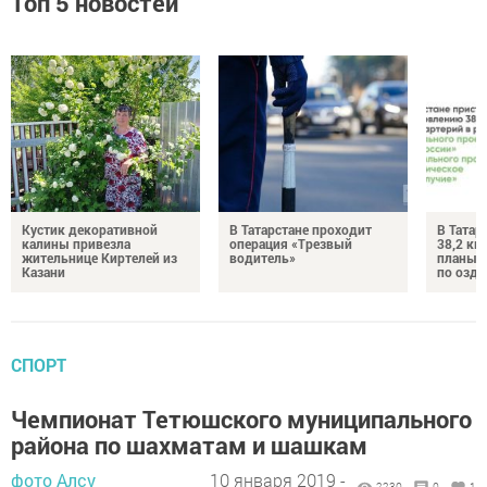
Топ 5 новостей
Кустик декоративной
В Татарстане проходит
В Татар
калины привезла
операция «Трезвый
38,2 км
жительнице Киртелей из
водитель»
планы 
Казани
по озд
СПОРТ
Чемпионат Тетюшского муниципального
района по шахматам и шашкам
фото Алсу
10 января 2019 -
2230
0
1