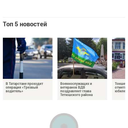
Топ 5 новостей
В Татарстане проходит
Военнослужащих и
Тоншер
операция «Трезвый
ветеранов ВДВ
отметил
водитель»
поздравляет глава
юбилей
Тетюшского района