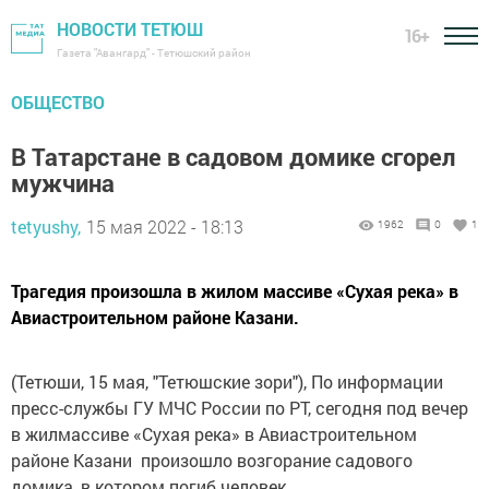
НОВОСТИ ТЕТЮШ
16+
Газета "Авангард" - Тетюшский район
ОБЩЕСТВО
В Татарстане в садовом домике сгорел
мужчина
tetyushy,
15 мая 2022 - 18:13
1962
0
1
Трагедия произошла в жилом массиве «Сухая река» в
Авиастроительном районе Казани.
(Тетюши, 15 мая, "Тетюшские зори"), По информации
пресс-службы ГУ МЧС России по РТ, сегодня под вечер
в жилмассиве «Сухая река» в Авиастроительном
районе Казани произошло возгорание садового
домика, в котором погиб человек.