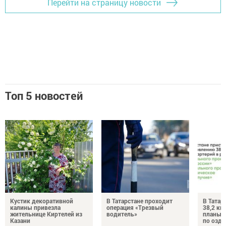
Перейти на страницу новости
Топ 5 новостей
Кустик декоративной
В Татарстане проходит
В Татар
калины привезла
операция «Трезвый
38,2 км
жительнице Киртелей из
водитель»
планы 
Казани
по озд