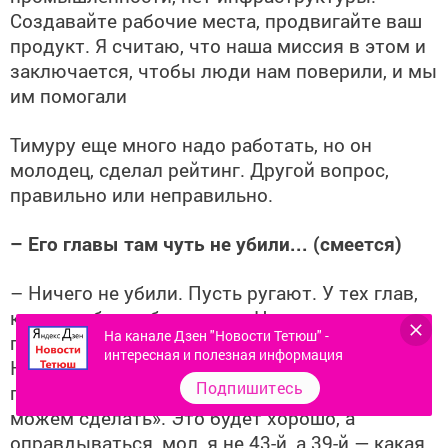
Создавайте рабочие места, продвигайте ваш
продукт. Я считаю, что наша миссия в этом и
заключается, чтобы люди нам поверили, и мы
им помогали
Тимуру еще много надо работать, но он
молодец, сделал рейтинг. Другой вопрос,
правильно или неправильно.
– Его главы там чуть не убили... (смеется)
– Ничего не убили. Пусть ругают. У тех глав,
которые будут бороться с Нагумановым,
На канале Дзен "Новости Тетюш" -
перспектив нет. Он лучше бы пригласил
интересная и полезная информация
Нагуманова, специалистов, сказал: «Давайте,
Подпишитесь
подскажите мне, где у меня резервы, что мы
можем сделать». Это будет хорошо, а
оправдываться, мол, я не 43-й, а 39-й — какая