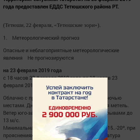
года предоставлен ЕДДС Тетюшского района РТ.
(Тетюши, 22 февраля, «Тетюшские зори»).
1. Метеорологический прогноз
Опасные и неблагоприятные метеорологические
явления Не прогнозируются
на 23 февраля 2019 года
с 18 часов 22 февраля 2019 года до 18 часов 23
февраля 2019 года
Облачно с прояснениями. Небольшой снег, ночью
местами. Днем в отдельных районах слабая метель.
Ветер юго-западный 5-10, днем местами порывами до
13 м/с.
Минимальная температура воздуха ночью -15..-20º, при
прояснениях до -23º; максимальная температура