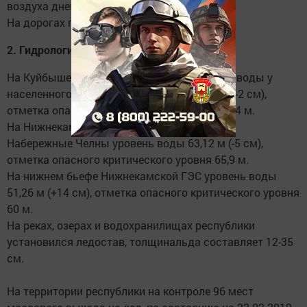
воздуха днем -8..-13º.
На дорогах гололедица.
2. Гидрологическая и ледовая обстановка
На Куйбышевском водохранилище уровень воды у
населенного пункта Верхний Услон 49,69 м (-2 см),
отметка опасного критического уровня 54,24 м.
На Нижнекамском водохранилище у города
Набережные Челны уровень воды 63,12 м (-5 см),
отметка опасного критического уровня 65,9 м.
На нижнем бьефе Нижнекамской ГЭС уровень воды
51,26 м (+14 см), отметка опасного критического уровня
60 м.
На реках, озерах и водохранилищах республики
установился ледостав, толщинальда составляет 12-35
см.
На территории республики на контроле 96 мест