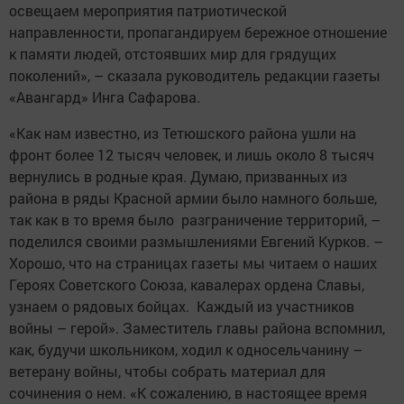
освещаем мероприятия патриотичес­кой
направленности, пропагандируем бережное отношение
к памяти людей, отстоявших мир для грядущих
поколений», – сказала руководитель редакции газеты
«Авангард» Инга ­Сафарова.
«Как нам известно, из Тетюшского района ушли на
фронт более 12 тысяч человек, и лишь около 8 тысяч
вернулись в родные края. Думаю, призванных из
района в ряды Красной армии было намного больше,
так как в то время было разграничение территорий, –
поделился своими размышлениями Евгений Курков. –
Хорошо, что на страницах газеты мы читаем о наших
Героях Советского Союза, кавалерах ордена Славы,
узнаем о рядовых бойцах. Каждый из участников
войны – герой». Заместитель главы района вспомнил,
как, будучи школьником, ходил к односельчанину –
ветерану войны, чтобы собрать материал для
сочинения о нем. «К сожалению, в настоящее время