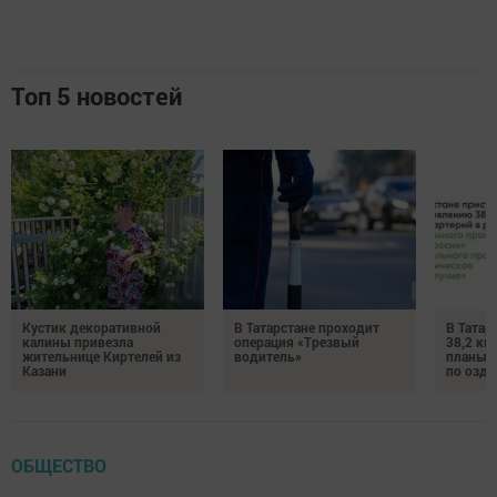
Топ 5 новостей
Кустик декоративной
В Татарстане проходит
В Татар
калины привезла
операция «Трезвый
38,2 км
жительнице Киртелей из
водитель»
планы 
Казани
по озд
ОБЩЕСТВО