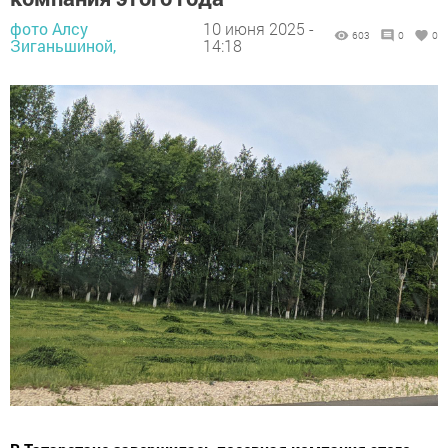
фото Алсу
10 июня 2025 -
603
0
0
Зиганьшиной,
14:18