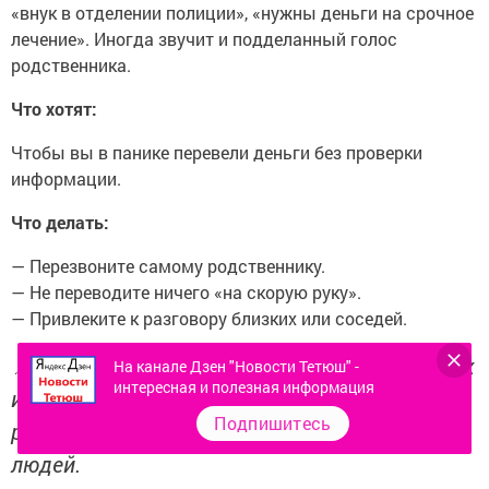
«внук в отделении полиции», «нужны деньги на срочное
лечение». Иногда звучит и подделанный голос
родственника.
Что хотят:
Чтобы вы в панике перевели деньги без проверки
информации.
Что делать:
— Перезвоните самому родственнику.
— Не переводите ничего «на скорую руку».
— Привлеките к разговору близких или соседей.
📌 Эта схема распространена в малых городах
На канале Дзен "Новости Тетюш" -
интересная и полезная информация
и сёлах Татарстана, где аферисты
Подпишитесь
рассчитывают на доверчивость пожилых
людей.