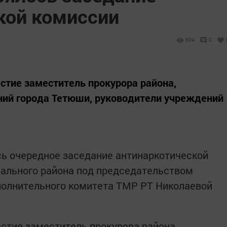
кой комиссии
604
0
астие заместитель прокурора района,
ний города Тетюши, руководители учреждений
ь очередное заседание антинаркотической
ального района под председательством
полнительного комитета ТМР РТ Николаевой
астие заместитель прокурора района,