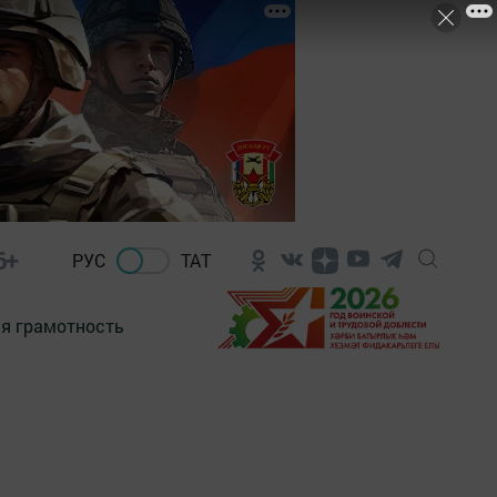
6+
РУС
ТАТ
я грамотность