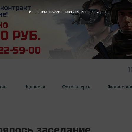
5
Автоматическое закрытие баннера через
1
тив
Подписка
Фотогалереи
Финансова
оялось заседание