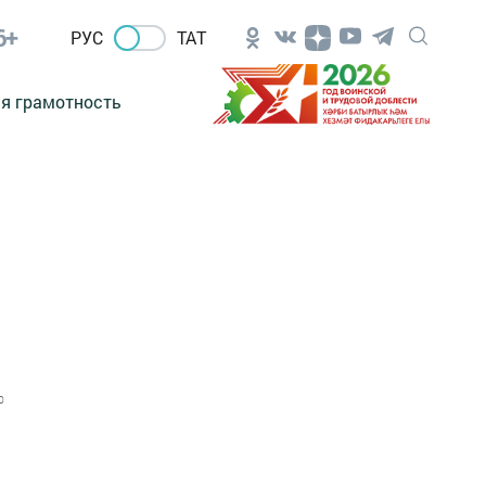
6+
РУС
ТАТ
я грамотность
0