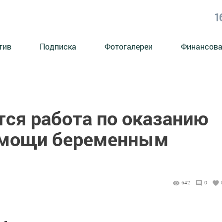
1
тив
Подписка
Фотогалереи
Финансова
тся работа по оказанию
омощи беременным
642
0