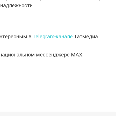
инадлежности.
интересным в
Telegram-канале
Татмедиа
в национальном мессенджере MАХ: