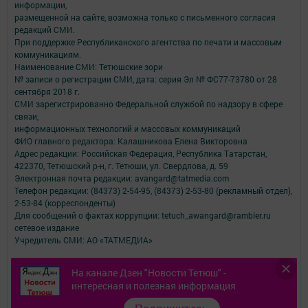
информации,
размещенной на сайте, возможна только с письменного согласия
редакций СМИ.
При поддержке Республиканского агентства по печати и массовым
коммуникациям.
Наименование СМИ: Тетюшские зори
№ записи о регистрации СМИ, дата: серия Эл № ФС77-73780 от 28
сентября 2018 г.
СМИ зарегистрированно Федеральной службой по надзору в сфере
связи,
информационных технологий и массовых коммуникаций
ФИО главного редактора: Калашникова Елена Викторовна
Адрес редакции: Российская Федерация, Республика Татарстан,
422370, Тетюшский р-н, г. Тетюши, ул. Свердлова, д. 59
Электронная почта редакции: avangard@tatmedia.com
Телефон редакции: (84373) 2-54-95, (84373) 2-53-80 (рекламный отдел),
2-53-84 (корреспонденты)
Для сообщений о фактах коррупции: tetuch_awangard@rambler.ru
сетевое издание
Учредитель СМИ: АО «ТАТМЕДИА»
Антикоррупционная политика
На канале Дзен "Новости Тетюш" -
АО «ТАТМЕДИА» использует «cookie»
для персонализации сервисов и
интересная и полезная информация
удобства пользователей сайтом.
Использование «cookie» можно отменить в настройках браузера.