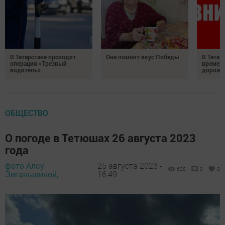
В Татарстане проходит
Она помнит вкус Победы
В Тетюш
операция «Трезвый
времен
водитель»
дорожн
ОБЩЕСТВО
О погоде в Тетюшах 26 августа 2023
года
фото Алсу
25 августа 2023 -
638
0
0
Зиганьшиной,
16:49