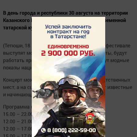
В день города и республики 30 августа на территории
Казанского Кремля пройдет фестиваль современной
татарской культуры «ДәртФест».
(Тетюши, 18 августа, «Тетюшские зори»). На фестивале
выступят молодые татарстанские музыканты, будут
работать ярмарки мастеров, а также пройдут модные
показы национальной татарской одежды.
Концерт можно порслушать во дворе Присутственных
мест, а на сцене Пушечного двора выступят известные
и начинающие татарские поп-артисты
Программа фестиваля:
15.00 – 22.00 концертная программа
12.00 – 21.00 ярмарка мастеров
12.00 – 17.00 детская зона
15.00 – 17.00 модный показ