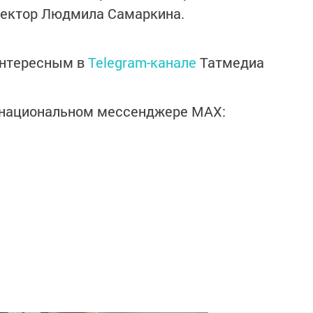
ректор Людмила Самаркина.
интересным в
Telegram-канале
Татмедиа
в национальном мессенджере MАХ: