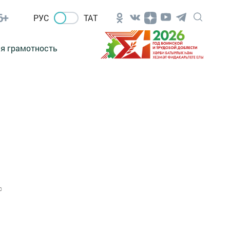
6+
РУС
ТАТ
я грамотность
0