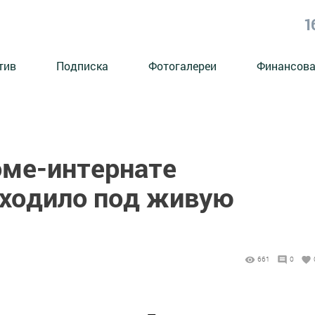
1
тив
Подписка
Фотогалереи
Финансова
ме-интернате
оходило под живую
661
0