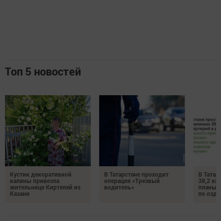
Топ 5 новостей
Кустик декоративной
В Татарстане проходит
В Татар
калины привезла
операция «Трезвый
38,2 км
жительнице Киртелей из
водитель»
планы 
Казани
по озд