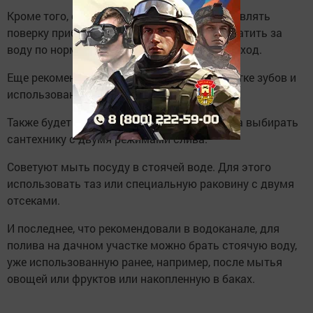
Кроме того, следует своевременно осуществлять
поверку приборов учета, иначе придется платить за
воду по нормативу, а не за фактический расход.
Еще рекомендуют выключать воду при чистке зубов и
использовании средств гигиены.
Также будет лучше, если при замене унитаза выбирать
сантехнику с двумя режимами слива.
Советуют мыть посуду в стоячей воде. Для этого
использовать таз или специальную раковину с двумя
отсеками.
И последнее, что рекомендовали в водоканале, для
полива на дачном участке можно брать стоячую воду,
уже использованную ранее, например, после мытья
овощей или фруктов или накопленную в баках.