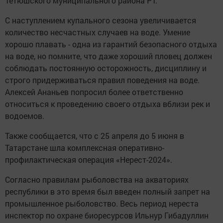
Тетюшского муниципального района РТ.
С наступлением купального сезона увеличивается
количество несчастных случаев на воде. Умение
хорошо плавать - одна из гарантий безопасного отдыха
на воде, но помните, что даже хороший пловец должен
соблюдать постоянную осторожность, дисциплину и
строго придерживаться правил поведения на воде.
Алексей Ананьев попросил более ответственно
относиться к проведению своего отдыха вблизи рек и
водоемов.
Также сообщается, что с 25 апреля до 5 июня в
Татарстане шла комплексная оперативно-
профилактическая операция «Нерест-2024».
Согласно правилам рыболовства на акваториях
республики в это время был введен полный запрет на
промышленное рыболовство. Becь пepиoд нepecтa
инспектор по охране биopecypcoв Ильнур Гибадуллин